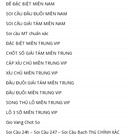
ĐỀ ĐẶC BIỆT MIỀN NAM
SOI CẦU ĐẦU ĐUÔI MIỀN NAM
SOI CẦU GIẢI TÁM MIỀN NAM
Soi cầu MT chuẩn xác
ĐẶC BIỆT MIỀN TRUNG VIP
CHỐT SỐ GIẢI TÁM MIỀN TRUNG
CẶP XÍU CHỦ MIỀN TRUNG VIP
XÍU CHỦ MIỀN TRUNG VIP
ĐẦU ĐUÔI GIẢI TÁM MIỀN TRUNG
ĐẦU ĐUÔI MIỀN TRUNG VIP
SONG THỦ LÔ MIỀN TRUNG VIP
LÔ 3 SỐ MIỀN TRUNG VIP
Gio Vang Chot So
Soi Cầu 24h – Soi Cầu 247 – Soi Cầu Bạch Thủ CHÍNH XÁC