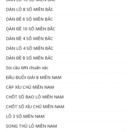
DÀN LÔ 8 SỐ MIỀN BẮC
DÀN ĐỀ 6 SỐ MIỀN BẮC
DÀN ĐỀ 10 SỐ MIỀN BẮC
DÀN ĐỀ 4 SỐ MIỀN BẮC
DÀN LÔ 4 SỐ MIỀN BẮC
DÀN ĐỀ 8 SỐ MIỀN BẮC
Soi cầu MN chuẩn xác
ĐẦU ĐUÔI GIẢI 8 MIỀN NAM
CẶP XÍU CHỦ MIỀN NAM
CHỐT SỐ BAO LÔ MIỀN NAM
CHỐT SỐ XÍU CHỦ MIỀN NAM
LÔ 3 SỐ MIỀN NAM
SONG THỦ LÔ MIỀN NAM