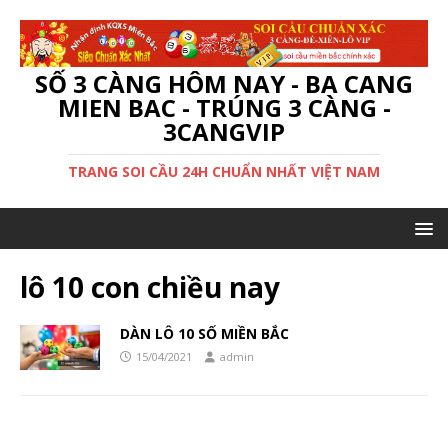
SỐ 3 CÀNG HÔM NAY - BA CANG
MIEN BAC - TRÚNG 3 CÀNG -
3CANGVIP
TRANG SOI CẦU 24H CHUẨN NHẤT VIỆT NAM
lô 10 con chiều nay
DÀN LÔ 10 SỐ MIỀN BẮC
15/04/2021
admin