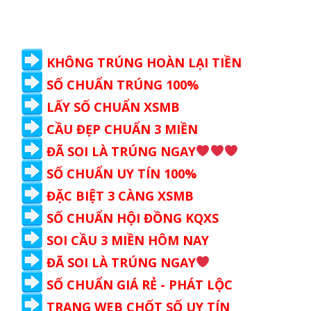
KHÔNG TRÚNG HOÀN LẠI TIỀN
SỐ CHUẨN TRÚNG 100%
LẤY SỐ CHUẨN XSMB
CẦU ĐẸP CHUẨN 3 MIỀN
ĐÃ SOI LÀ TRÚNG NGAY
SỐ CHUẨN UY TÍN 100%
ĐẶC BIỆT 3 CÀNG XSMB
SỐ CHUẨN HỘI ĐỒNG KQXS
SOI CẦU 3 MIỀN HÔM NAY
ĐÃ SOI LÀ TRÚNG NGAY
SỐ CHUẨN GIÁ RẺ - PHÁT LỘC
TRANG WEB CHỐT SỐ UY TÍN