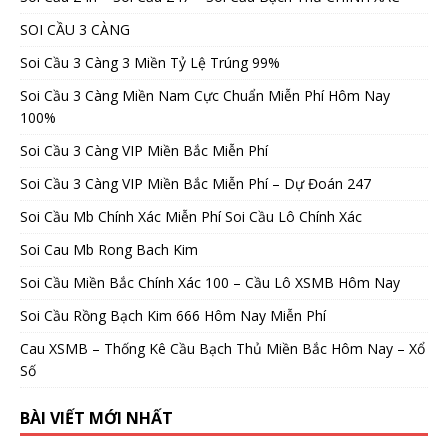
SOI CẦU 3 CÀNG
Soi Cầu 3 Càng 3 Miền Tỷ Lệ Trúng 99%
Soi Cầu 3 Càng Miền Nam Cực Chuẩn Miễn Phí Hôm Nay
100%
Soi Cầu 3 Càng VIP Miền Bắc Miễn Phí
Soi Cầu 3 Càng VIP Miền Bắc Miễn Phí – Dự Đoán 247
Soi Cầu Mb Chính Xác Miễn Phí Soi Cầu Lô Chính Xác
Soi Cau Mb Rong Bach Kim
Soi Cầu Miền Bắc Chính Xác 100 – Cầu Lô XSMB Hôm Nay
Soi Cầu Rồng Bạch Kim 666 Hôm Nay Miễn Phí
Cau XSMB – Thống Kê Cầu Bạch Thủ Miền Bắc Hôm Nay – Xổ
Số
BÀI VIẾT MỚI NHẤT