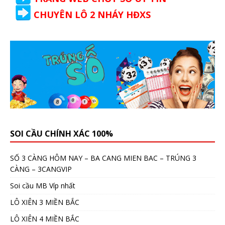
CHUYÊN LÔ 2 NHÁY HĐXS
SOI CẦU CHÍNH XÁC 100%
SỐ 3 CÀNG HÔM NAY – BA CANG MIEN BAC – TRÚNG 3
CÀNG – 3CANGVIP
Soi cầu MB Víp nhất
LÔ XIÊN 3 MIỀN BẮC
LÔ XIÊN 4 MIỀN BẮC