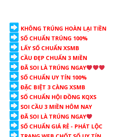
KHÔNG TRÚNG HOÀN LẠI TIỀN
SỐ CHUẨN TRÚNG 100%
LẤY SỐ CHUẨN XSMB
CẦU ĐẸP CHUẨN 3 MIỀN
ĐÃ SOI LÀ TRÚNG NGAY
SỐ CHUẨN UY TÍN 100%
ĐẶC BIỆT 3 CÀNG XSMB
SỐ CHUẨN HỘI ĐỒNG KQXS
SOI CẦU 3 MIỀN HÔM NAY
ĐÃ SOI LÀ TRÚNG NGAY
SỐ CHUẨN GIÁ RẺ - PHÁT LỘC
TRANG WEB CHỐT SỐ UY TÍN