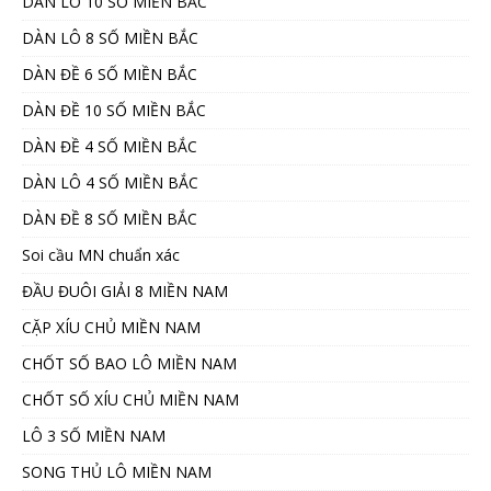
DÀN LÔ 10 SỐ MIỀN BẮC
DÀN LÔ 8 SỐ MIỀN BẮC
DÀN ĐỀ 6 SỐ MIỀN BẮC
DÀN ĐỀ 10 SỐ MIỀN BẮC
DÀN ĐỀ 4 SỐ MIỀN BẮC
DÀN LÔ 4 SỐ MIỀN BẮC
DÀN ĐỀ 8 SỐ MIỀN BẮC
Soi cầu MN chuẩn xác
ĐẦU ĐUÔI GIẢI 8 MIỀN NAM
CẶP XÍU CHỦ MIỀN NAM
CHỐT SỐ BAO LÔ MIỀN NAM
CHỐT SỐ XÍU CHỦ MIỀN NAM
LÔ 3 SỐ MIỀN NAM
SONG THỦ LÔ MIỀN NAM