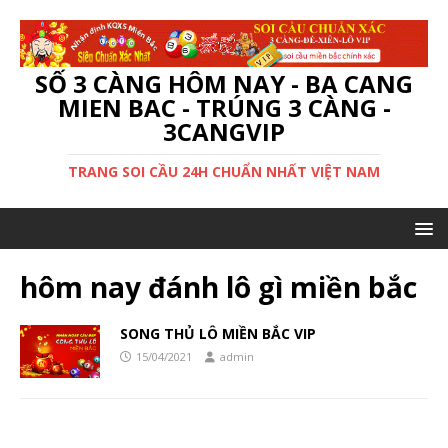
SỐ 3 CÀNG HÔM NAY - BA CANG
MIEN BAC - TRÚNG 3 CÀNG -
3CANGVIP
TRANG SOI CẦU 24H CHUẨN NHẤT VIỆT NAM
hôm nay đánh lô gì miền bắc
SONG THỦ LÔ MIỀN BẮC VIP
15/04/2021
admin