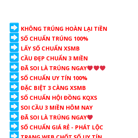
KHÔNG TRÚNG HOÀN LẠI TIỀN
SỐ CHUẨN TRÚNG 100%
LẤY SỐ CHUẨN XSMB
CẦU ĐẸP CHUẨN 3 MIỀN
ĐÃ SOI LÀ TRÚNG NGAY
SỐ CHUẨN UY TÍN 100%
ĐẶC BIỆT 3 CÀNG XSMB
SỐ CHUẨN HỘI ĐỒNG KQXS
SOI CẦU 3 MIỀN HÔM NAY
ĐÃ SOI LÀ TRÚNG NGAY
SỐ CHUẨN GIÁ RẺ - PHÁT LỘC
TRANG WEB CHỐT SỐ UY TÍN