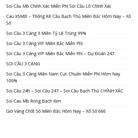
Soi Cầu Mb Chính Xác Miễn Phí Soi Cầu Lô Chính Xác
Cau XSMB – Thống Kê Cầu Bạch Thủ Miền Bắc Hôm Nay – Xổ
Số
Soi Cầu 3 Càng 3 Miền Tỷ Lệ Trúng 99%
Soi Cầu 3 Càng VIP Miền Bắc Miễn Phí
Soi Cầu 3 Càng VIP Miền Bắc Miễn Phí – Dự Đoán 247
SOI CẦU 3 CÀNG
Soi Cầu 3 Càng Miền Nam Cực Chuẩn Miễn Phí Hôm Nay
100%
Soi Cầu 24h – Soi Cầu 247 – Soi Cầu Bạch Thủ CHÍNH XÁC
Soi Cau Mb Rong Bach Kim
Giờ Vàng Chốt Số Miền Bắc Hôm Nay – Xổ Số 666