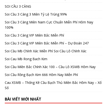
SOI CẦU 3 CÀNG
Soi Cầu 3 Càng 3 Miền Tỷ Lệ Trúng 99%
Soi Cầu 3 Càng Miền Nam Cực Chuẩn Miễn Phí Hôm Nay
100%
Soi Cầu 3 Càng VIP Miền Bắc Miễn Phí
Soi Cầu 3 Càng VIP Miền Bắc Miễn Phí – Dự Đoán 247
Soi Cầu Mb Chính Xác Miễn Phí Soi Cầu Lô Chính Xác
Soi Cau Mb Rong Bach Kim
Soi Cầu Miền Bắc Chính Xác 100 – Cầu Lô XSMB Hôm Nay
Soi Cầu Rồng Bạch Kim 666 Hôm Nay Miễn Phí
Cau XSMB – Thống Kê Cầu Bạch Thủ Miền Bắc Hôm Nay – Xổ
Số
BÀI VIẾT MỚI NHẤT