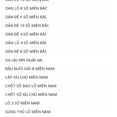
DÀN LÔ 8 SỐ MIỀN BẮC
DÀN ĐỀ 6 SỐ MIỀN BẮC
DÀN ĐỀ 10 SỐ MIỀN BẮC
DÀN ĐỀ 4 SỐ MIỀN BẮC
DÀN LÔ 4 SỐ MIỀN BẮC
DÀN ĐỀ 8 SỐ MIỀN BẮC
Soi cầu MN chuẩn xác
ĐẦU ĐUÔI GIẢI 8 MIỀN NAM
CẶP XÍU CHỦ MIỀN NAM
CHỐT SỐ BAO LÔ MIỀN NAM
CHỐT SỐ XÍU CHỦ MIỀN NAM
LÔ 3 SỐ MIỀN NAM
SONG THỦ LÔ MIỀN NAM