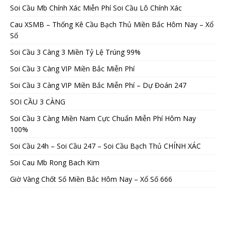
Soi Cầu Mb Chính Xác Miễn Phí Soi Cầu Lô Chính Xác
Cau XSMB – Thống Kê Cầu Bạch Thủ Miền Bắc Hôm Nay – Xổ
Số
Soi Cầu 3 Càng 3 Miền Tỷ Lệ Trúng 99%
Soi Cầu 3 Càng VIP Miền Bắc Miễn Phí
Soi Cầu 3 Càng VIP Miền Bắc Miễn Phí – Dự Đoán 247
SOI CẦU 3 CÀNG
Soi Cầu 3 Càng Miền Nam Cực Chuẩn Miễn Phí Hôm Nay
100%
Soi Cầu 24h – Soi Cầu 247 – Soi Cầu Bạch Thủ CHÍNH XÁC
Soi Cau Mb Rong Bach Kim
Giờ Vàng Chốt Số Miền Bắc Hôm Nay – Xổ Số 666