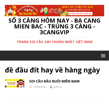
SỐ 3 CÀNG HÔM NAY - BA CANG
MIEN BAC - TRÚNG 3 CÀNG -
3CANGVIP
TRANG SOI CẦU 24H CHUẨN NHẤT VIỆT NAM
đề đầu đít hay về hàng ngày
SOI CẦU ĐẦU ĐUÔI MIỀN NAM
15/04/2021
admin