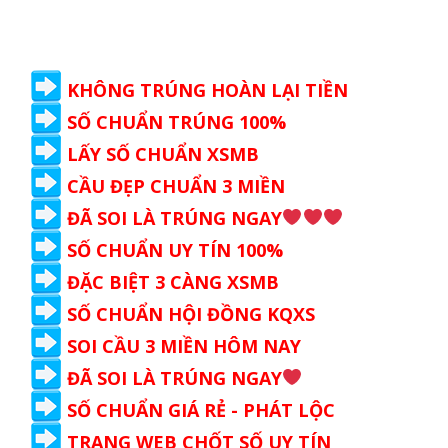
KHÔNG TRÚNG HOÀN LẠI TIỀN
SỐ CHUẨN TRÚNG 100%
LẤY SỐ CHUẨN XSMB
CẦU ĐẸP CHUẨN 3 MIỀN
ĐÃ SOI LÀ TRÚNG NGAY
SỐ CHUẨN UY TÍN 100%
ĐẶC BIỆT 3 CÀNG XSMB
SỐ CHUẨN HỘI ĐỒNG KQXS
SOI CẦU 3 MIỀN HÔM NAY
ĐÃ SOI LÀ TRÚNG NGAY
SỐ CHUẨN GIÁ RẺ - PHÁT LỘC
TRANG WEB CHỐT SỐ UY TÍN