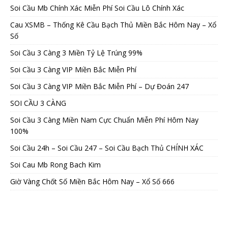
Soi Cầu Mb Chính Xác Miễn Phí Soi Cầu Lô Chính Xác
Cau XSMB – Thống Kê Cầu Bạch Thủ Miền Bắc Hôm Nay – Xổ
Số
Soi Cầu 3 Càng 3 Miền Tỷ Lệ Trúng 99%
Soi Cầu 3 Càng VIP Miền Bắc Miễn Phí
Soi Cầu 3 Càng VIP Miền Bắc Miễn Phí – Dự Đoán 247
SOI CẦU 3 CÀNG
Soi Cầu 3 Càng Miền Nam Cực Chuẩn Miễn Phí Hôm Nay
100%
Soi Cầu 24h – Soi Cầu 247 – Soi Cầu Bạch Thủ CHÍNH XÁC
Soi Cau Mb Rong Bach Kim
Giờ Vàng Chốt Số Miền Bắc Hôm Nay – Xổ Số 666