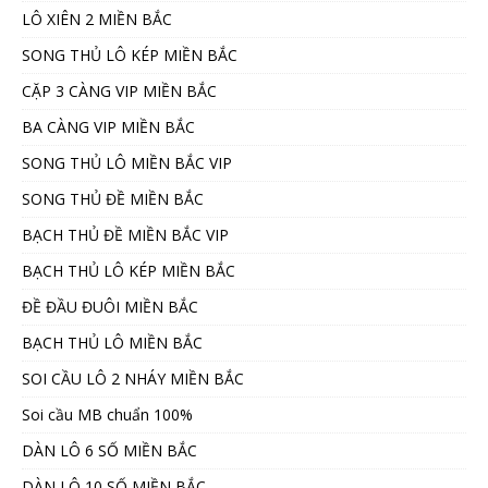
LÔ XIÊN 2 MIỀN BẮC
SONG THỦ LÔ KÉP MIỀN BẮC
CẶP 3 CÀNG VIP MIỀN BẮC
BA CÀNG VIP MIỀN BẮC
SONG THỦ LÔ MIỀN BẮC VIP
SONG THỦ ĐỀ MIỀN BẮC
BẠCH THỦ ĐỀ MIỀN BẮC VIP
BẠCH THỦ LÔ KÉP MIỀN BẮC
ĐỀ ĐẦU ĐUÔI MIỀN BẮC
BẠCH THỦ LÔ MIỀN BẮC
SOI CẦU LÔ 2 NHÁY MIỀN BẮC
Soi cầu MB chuẩn 100%
DÀN LÔ 6 SỐ MIỀN BẮC
DÀN LÔ 10 SỐ MIỀN BẮC