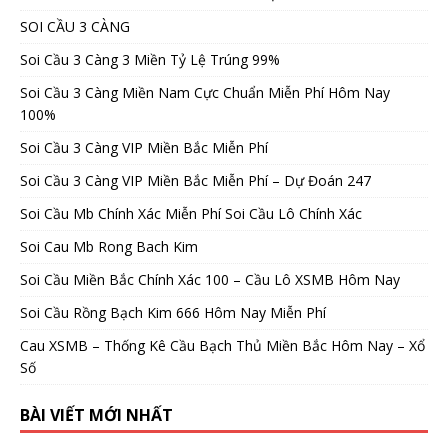
SOI CẦU 3 CÀNG
Soi Cầu 3 Càng 3 Miền Tỷ Lệ Trúng 99%
Soi Cầu 3 Càng Miền Nam Cực Chuẩn Miễn Phí Hôm Nay
100%
Soi Cầu 3 Càng VIP Miền Bắc Miễn Phí
Soi Cầu 3 Càng VIP Miền Bắc Miễn Phí – Dự Đoán 247
Soi Cầu Mb Chính Xác Miễn Phí Soi Cầu Lô Chính Xác
Soi Cau Mb Rong Bach Kim
Soi Cầu Miền Bắc Chính Xác 100 – Cầu Lô XSMB Hôm Nay
Soi Cầu Rồng Bạch Kim 666 Hôm Nay Miễn Phí
Cau XSMB – Thống Kê Cầu Bạch Thủ Miền Bắc Hôm Nay – Xổ
Số
BÀI VIẾT MỚI NHẤT