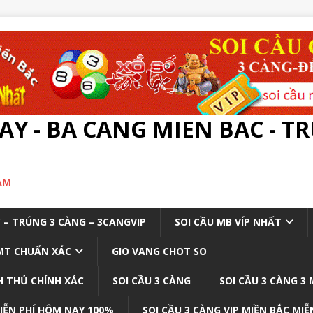
Y - BA CANG MIEN BAC - TR
AM
 – TRÚNG 3 CÀNG – 3CANGVIP
SOI CẦU MB VÍP NHẤT
 MT CHUẨN XÁC
GIO VANG CHOT SO
CH THỦ CHÍNH XÁC
SOI CẦU 3 CÀNG
SOI CẦU 3 CÀNG 3
IỄN PHÍ HÔM NAY 100%
SOI CẦU 3 CÀNG VIP MIỀN BẮC MIỄ