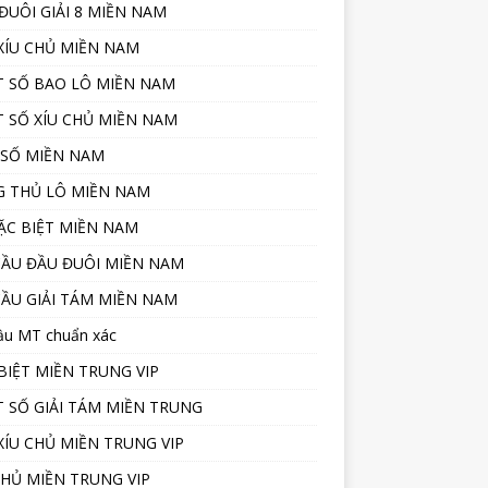
ĐUÔI GIẢI 8 MIỀN NAM
XÍU CHỦ MIỀN NAM
 SỐ BAO LÔ MIỀN NAM
 SỐ XÍU CHỦ MIỀN NAM
 SỐ MIỀN NAM
 THỦ LÔ MIỀN NAM
ẶC BIỆT MIỀN NAM
CẦU ĐẦU ĐUÔI MIỀN NAM
CẦU GIẢI TÁM MIỀN NAM
cầu MT chuẩn xác
BIỆT MIỀN TRUNG VIP
 SỐ GIẢI TÁM MIỀN TRUNG
XÍU CHỦ MIỀN TRUNG VIP
CHỦ MIỀN TRUNG VIP