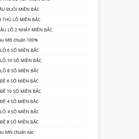
ẦU ĐUÔI MIỀN BẮC
 THỦ LÔ MIỀN BẮC
CẦU LÔ 2 NHÁY MIỀN BẮC
cầu MB chuẩn 100%
LÔ 6 SỐ MIỀN BẮC
LÔ 10 SỐ MIỀN BẮC
LÔ 8 SỐ MIỀN BẮC
ĐỀ 6 SỐ MIỀN BẮC
ĐỀ 10 SỐ MIỀN BẮC
ĐỀ 4 SỐ MIỀN BẮC
LÔ 4 SỐ MIỀN BẮC
ĐỀ 8 SỐ MIỀN BẮC
cầu MN chuẩn xác