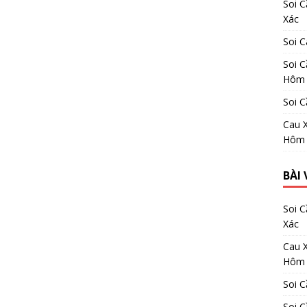
Soi C
Xác
Soi 
Soi 
Hôm
Soi 
Cau 
Hôm 
BÀI
Soi C
Xác
Cau 
Hôm 
Soi C
Soi C