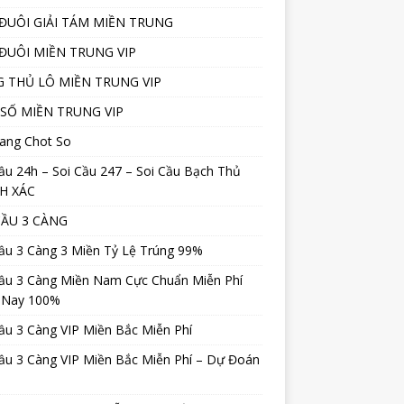
ĐUÔI GIẢI TÁM MIỀN TRUNG
ĐUÔI MIỀN TRUNG VIP
 THỦ LÔ MIỀN TRUNG VIP
 SỐ MIỀN TRUNG VIP
Vang Chot So
ầu 24h – Soi Cầu 247 – Soi Cầu Bạch Thủ
H XÁC
CẦU 3 CÀNG
ầu 3 Càng 3 Miền Tỷ Lệ Trúng 99%
Cầu 3 Càng Miền Nam Cực Chuẩn Miễn Phí
Nay 100%
ầu 3 Càng VIP Miền Bắc Miễn Phí
ầu 3 Càng VIP Miền Bắc Miễn Phí – Dự Đoán