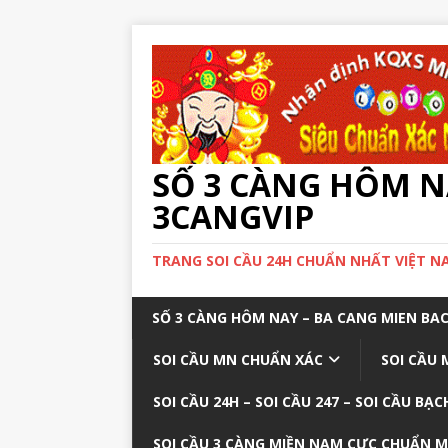
SỐ 3 CÀNG HÔM NA
3CANGVIP
TRANG SOI CẦU 24H CHUẨN NHẤT VIỆT N
SỐ 3 CÀNG HÔM NAY – BA CANG MIEN BAC
SOI CẦU MN CHUẨN XÁC
SOI CẦU
SOI CẦU 24H – SOI CẦU 247 – SOI CẦU BẠ
SOI CẦU 3 CÀNG MIỀN NAM CỰC CHUẨN M