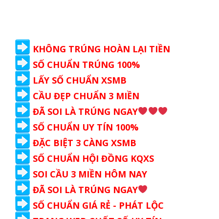
KHÔNG TRÚNG HOÀN LẠI TIỀN
SỐ CHUẨN TRÚNG 100%
LẤY SỐ CHUẨN XSMB
CẦU ĐẸP CHUẨN 3 MIỀN
ĐÃ SOI LÀ TRÚNG NGAY
SỐ CHUẨN UY TÍN 100%
ĐẶC BIỆT 3 CÀNG XSMB
SỐ CHUẨN HỘI ĐỒNG KQXS
SOI CẦU 3 MIỀN HÔM NAY
ĐÃ SOI LÀ TRÚNG NGAY
SỐ CHUẨN GIÁ RẺ - PHÁT LỘC