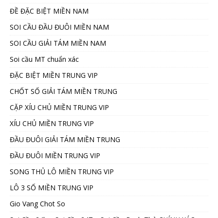
ĐỀ ĐẶC BIỆT MIỀN NAM
SOI CẦU ĐẦU ĐUÔI MIỀN NAM
SOI CẦU GIẢI TÁM MIỀN NAM
Soi cầu MT chuẩn xác
ĐẶC BIỆT MIỀN TRUNG VIP
CHỐT SỐ GIẢI TÁM MIỀN TRUNG
CẶP XÍU CHỦ MIỀN TRUNG VIP
XÍU CHỦ MIỀN TRUNG VIP
ĐẦU ĐUÔI GIẢI TÁM MIỀN TRUNG
ĐẦU ĐUÔI MIỀN TRUNG VIP
SONG THỦ LÔ MIỀN TRUNG VIP
LÔ 3 SỐ MIỀN TRUNG VIP
Gio Vang Chot So