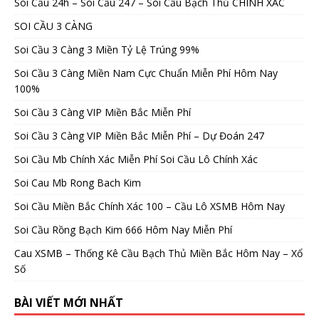
Soi Cầu 24h – Soi Cầu 247 – Soi Cầu Bạch Thủ CHÍNH XÁC
SOI CẦU 3 CÀNG
Soi Cầu 3 Càng 3 Miền Tỷ Lệ Trúng 99%
Soi Cầu 3 Càng Miền Nam Cực Chuẩn Miễn Phí Hôm Nay
100%
Soi Cầu 3 Càng VIP Miền Bắc Miễn Phí
Soi Cầu 3 Càng VIP Miền Bắc Miễn Phí – Dự Đoán 247
Soi Cầu Mb Chính Xác Miễn Phí Soi Cầu Lô Chính Xác
Soi Cau Mb Rong Bach Kim
Soi Cầu Miền Bắc Chính Xác 100 – Cầu Lô XSMB Hôm Nay
Soi Cầu Rồng Bạch Kim 666 Hôm Nay Miễn Phí
Cau XSMB – Thống Kê Cầu Bạch Thủ Miền Bắc Hôm Nay – Xổ
Số
BÀI VIẾT MỚI NHẤT