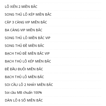
LÔ XIÊN 2 MIỀN BẮC
SONG THỦ LÔ KÉP MIỀN BẮC
CẶP 3 CÀNG VIP MIỀN BẮC
BA CÀNG VIP MIỀN BẮC
SONG THỦ LÔ MIỀN BẮC VIP
SONG THỦ ĐỀ MIỀN BẮC
BẠCH THỦ ĐỀ MIỀN BẮC VIP
BẠCH THỦ LÔ KÉP MIỀN BẮC
ĐỀ ĐẦU ĐUÔI MIỀN BẮC
BẠCH THỦ LÔ MIỀN BẮC
SOI CẦU LÔ 2 NHÁY MIỀN BẮC
Soi cầu MB chuẩn 100%
DÀN LÔ 6 SỐ MIỀN BẮC