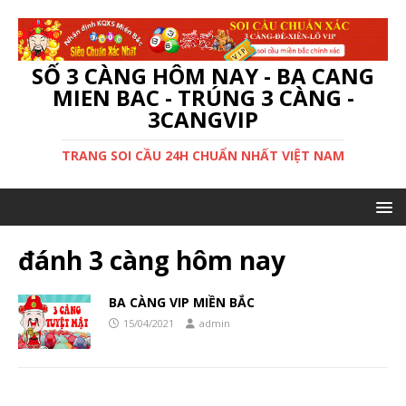
SỐ 3 CÀNG HÔM NAY - BA CANG
MIEN BAC - TRÚNG 3 CÀNG -
3CANGVIP
TRANG SOI CẦU 24H CHUẨN NHẤT VIỆT NAM
đánh 3 càng hôm nay
BA CÀNG VIP MIỀN BẮC
15/04/2021
admin