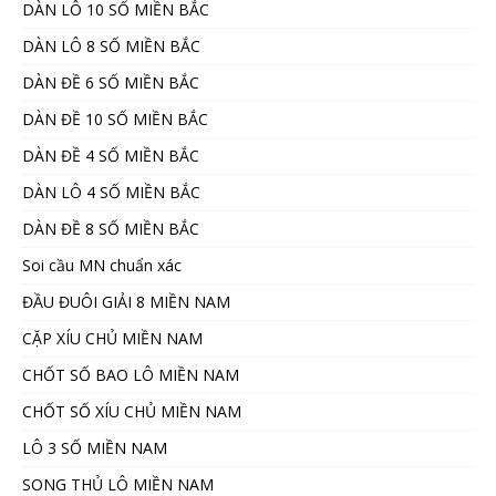
DÀN LÔ 10 SỐ MIỀN BẮC
DÀN LÔ 8 SỐ MIỀN BẮC
DÀN ĐỀ 6 SỐ MIỀN BẮC
DÀN ĐỀ 10 SỐ MIỀN BẮC
DÀN ĐỀ 4 SỐ MIỀN BẮC
DÀN LÔ 4 SỐ MIỀN BẮC
DÀN ĐỀ 8 SỐ MIỀN BẮC
Soi cầu MN chuẩn xác
ĐẦU ĐUÔI GIẢI 8 MIỀN NAM
CẶP XÍU CHỦ MIỀN NAM
CHỐT SỐ BAO LÔ MIỀN NAM
CHỐT SỐ XÍU CHỦ MIỀN NAM
LÔ 3 SỐ MIỀN NAM
SONG THỦ LÔ MIỀN NAM