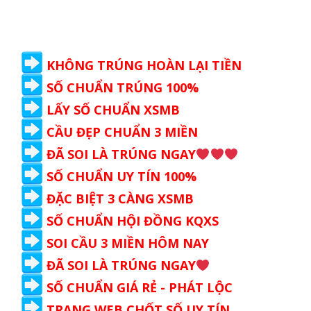
KHÔNG TRÚNG HOÀN LẠI TIỀN
SỐ CHUẨN TRÚNG 100%
LẤY SỐ CHUẨN XSMB
CẦU ĐẸP CHUẨN 3 MIỀN
ĐÃ SOI LÀ TRÚNG NGAY
SỐ CHUẨN UY TÍN 100%
ĐẶC BIỆT 3 CÀNG XSMB
SỐ CHUẨN HỘI ĐỒNG KQXS
SOI CẦU 3 MIỀN HÔM NAY
ĐÃ SOI LÀ TRÚNG NGAY
SỐ CHUẨN GIÁ RẺ - PHÁT LỘC
TRANG WEB CHỐT SỐ UY TÍN