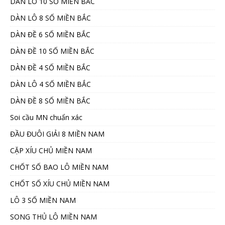
DÀN LÔ 10 SỐ MIỀN BẮC
DÀN LÔ 8 SỐ MIỀN BẮC
DÀN ĐỀ 6 SỐ MIỀN BẮC
DÀN ĐỀ 10 SỐ MIỀN BẮC
DÀN ĐỀ 4 SỐ MIỀN BẮC
DÀN LÔ 4 SỐ MIỀN BẮC
DÀN ĐỀ 8 SỐ MIỀN BẮC
Soi cầu MN chuẩn xác
ĐẦU ĐUÔI GIẢI 8 MIỀN NAM
CẶP XÍU CHỦ MIỀN NAM
CHỐT SỐ BAO LÔ MIỀN NAM
CHỐT SỐ XÍU CHỦ MIỀN NAM
LÔ 3 SỐ MIỀN NAM
SONG THỦ LÔ MIỀN NAM