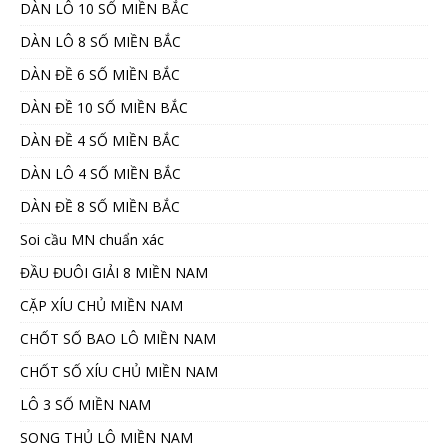
DÀN LÔ 10 SỐ MIỀN BẮC
DÀN LÔ 8 SỐ MIỀN BẮC
DÀN ĐỀ 6 SỐ MIỀN BẮC
DÀN ĐỀ 10 SỐ MIỀN BẮC
DÀN ĐỀ 4 SỐ MIỀN BẮC
DÀN LÔ 4 SỐ MIỀN BẮC
DÀN ĐỀ 8 SỐ MIỀN BẮC
Soi cầu MN chuẩn xác
ĐẦU ĐUÔI GIẢI 8 MIỀN NAM
CẶP XÍU CHỦ MIỀN NAM
CHỐT SỐ BAO LÔ MIỀN NAM
CHỐT SỐ XÍU CHỦ MIỀN NAM
LÔ 3 SỐ MIỀN NAM
SONG THỦ LÔ MIỀN NAM