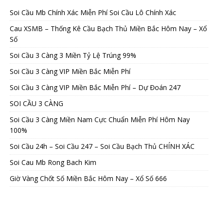
Soi Cầu Mb Chính Xác Miễn Phí Soi Cầu Lô Chính Xác
Cau XSMB – Thống Kê Cầu Bạch Thủ Miền Bắc Hôm Nay – Xổ
Số
Soi Cầu 3 Càng 3 Miền Tỷ Lệ Trúng 99%
Soi Cầu 3 Càng VIP Miền Bắc Miễn Phí
Soi Cầu 3 Càng VIP Miền Bắc Miễn Phí – Dự Đoán 247
SOI CẦU 3 CÀNG
Soi Cầu 3 Càng Miền Nam Cực Chuẩn Miễn Phí Hôm Nay
100%
Soi Cầu 24h – Soi Cầu 247 – Soi Cầu Bạch Thủ CHÍNH XÁC
Soi Cau Mb Rong Bach Kim
Giờ Vàng Chốt Số Miền Bắc Hôm Nay – Xổ Số 666