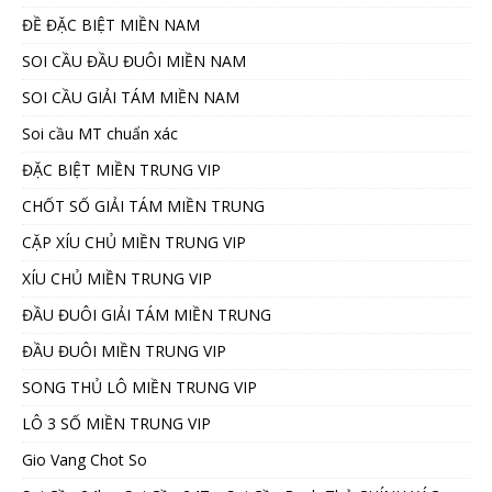
ĐỀ ĐẶC BIỆT MIỀN NAM
SOI CẦU ĐẦU ĐUÔI MIỀN NAM
SOI CẦU GIẢI TÁM MIỀN NAM
Soi cầu MT chuẩn xác
ĐẶC BIỆT MIỀN TRUNG VIP
CHỐT SỐ GIẢI TÁM MIỀN TRUNG
CẶP XÍU CHỦ MIỀN TRUNG VIP
XÍU CHỦ MIỀN TRUNG VIP
ĐẦU ĐUÔI GIẢI TÁM MIỀN TRUNG
ĐẦU ĐUÔI MIỀN TRUNG VIP
SONG THỦ LÔ MIỀN TRUNG VIP
LÔ 3 SỐ MIỀN TRUNG VIP
Gio Vang Chot So