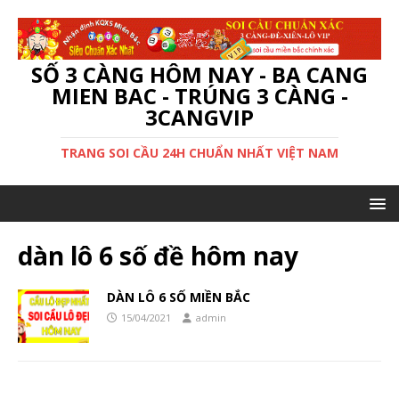
SỐ 3 CÀNG HÔM NAY - BA CANG
MIEN BAC - TRÚNG 3 CÀNG -
3CANGVIP
TRANG SOI CẦU 24H CHUẨN NHẤT VIỆT NAM
dàn lô 6 số đề hôm nay
DÀN LÔ 6 SỐ MIỀN BẮC
15/04/2021
admin