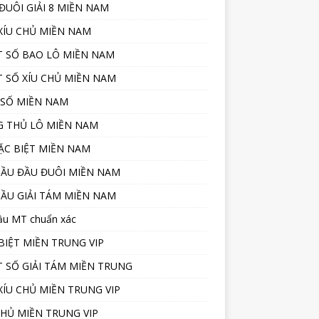
ĐUÔI GIẢI 8 MIỀN NAM
XÍU CHỦ MIỀN NAM
 SỐ BAO LÔ MIỀN NAM
 SỐ XÍU CHỦ MIỀN NAM
 SỐ MIỀN NAM
 THỦ LÔ MIỀN NAM
ẶC BIỆT MIỀN NAM
CẦU ĐẦU ĐUÔI MIỀN NAM
CẦU GIẢI TÁM MIỀN NAM
cầu MT chuẩn xác
BIỆT MIỀN TRUNG VIP
 SỐ GIẢI TÁM MIỀN TRUNG
XÍU CHỦ MIỀN TRUNG VIP
CHỦ MIỀN TRUNG VIP