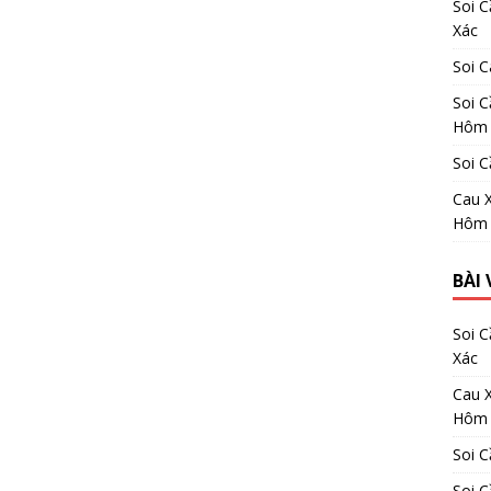
Soi C
Xác
Soi 
Soi 
Hôm
Soi 
Cau 
Hôm 
BÀI
Soi C
Xác
Cau 
Hôm 
Soi C
Soi C