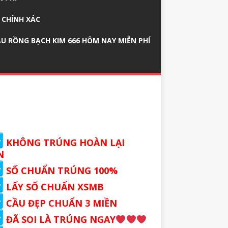
Ô CHÍNH XÁC
ẦU RỒNG BẠCH KIM 666 HÔM NAY MIỄN PHÍ
KHÔNG TRÚNG HOÀN LẠI
N
SỐ CHUẨN TRÚNG 100%
LẤY SỐ CHUẨN XSMB
CẦU ĐẸP CHUẨN 3 MIỀN
ĐÃ SOI LÀ TRÚNG NGAY