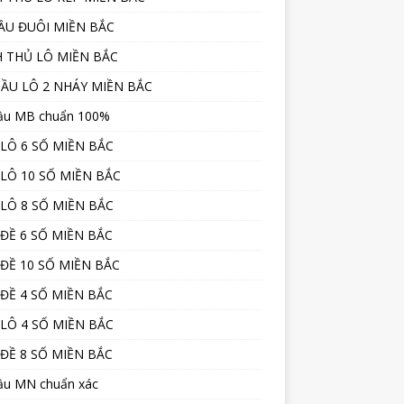
ẦU ĐUÔI MIỀN BẮC
 THỦ LÔ MIỀN BẮC
CẦU LÔ 2 NHÁY MIỀN BẮC
cầu MB chuẩn 100%
LÔ 6 SỐ MIỀN BẮC
LÔ 10 SỐ MIỀN BẮC
LÔ 8 SỐ MIỀN BẮC
ĐỀ 6 SỐ MIỀN BẮC
ĐỀ 10 SỐ MIỀN BẮC
ĐỀ 4 SỐ MIỀN BẮC
LÔ 4 SỐ MIỀN BẮC
ĐỀ 8 SỐ MIỀN BẮC
cầu MN chuẩn xác