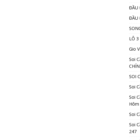
ĐẦU 
ĐẦU 
SONG
LÔ 3
Gio 
Soi C
CHÍN
SOI 
Soi C
Soi 
Hôm 
Soi C
Soi C
247