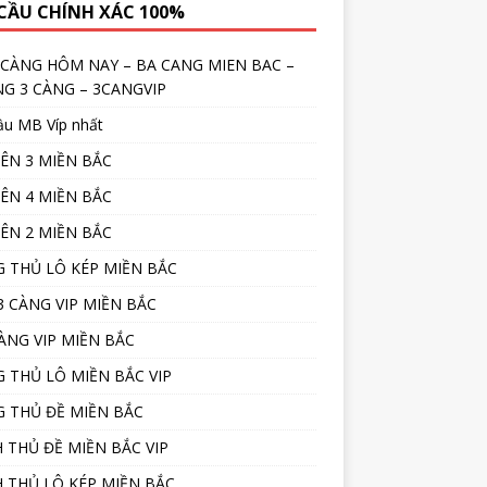
 CẦU CHÍNH XÁC 100%
 CÀNG HÔM NAY – BA CANG MIEN BAC –
G 3 CÀNG – 3CANGVIP
ầu MB Víp nhất
IÊN 3 MIỀN BẮC
IÊN 4 MIỀN BẮC
IÊN 2 MIỀN BẮC
 THỦ LÔ KÉP MIỀN BẮC
3 CÀNG VIP MIỀN BẮC
ÀNG VIP MIỀN BẮC
 THỦ LÔ MIỀN BẮC VIP
 THỦ ĐỀ MIỀN BẮC
 THỦ ĐỀ MIỀN BẮC VIP
 THỦ LÔ KÉP MIỀN BẮC