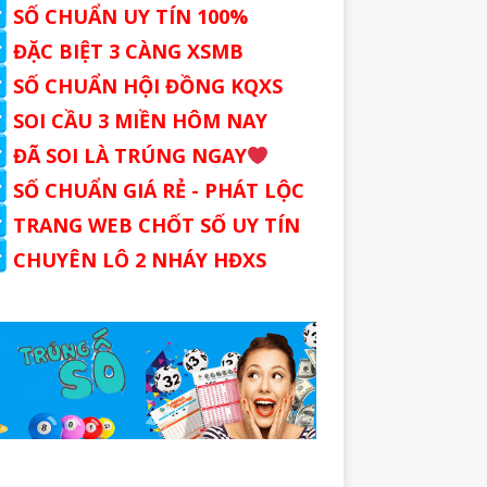
SỐ CHUẨN UY TÍN 100%
ĐẶC BIỆT 3 CÀNG XSMB
SỐ CHUẨN HỘI ĐỒNG KQXS
SOI CẦU 3 MIỀN HÔM NAY
ĐÃ SOI LÀ TRÚNG NGAY
SỐ CHUẨN GIÁ RẺ - PHÁT LỘC
TRANG WEB CHỐT SỐ UY TÍN
CHUYÊN LÔ 2 NHÁY HĐXS