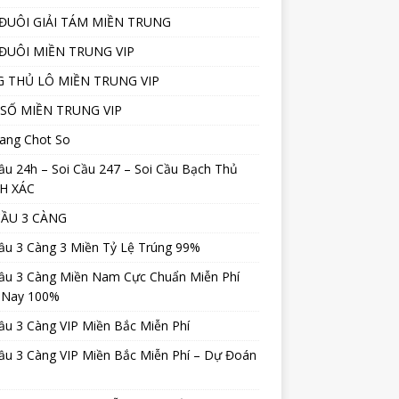
ĐUÔI GIẢI TÁM MIỀN TRUNG
ĐUÔI MIỀN TRUNG VIP
 THỦ LÔ MIỀN TRUNG VIP
 SỐ MIỀN TRUNG VIP
Vang Chot So
ầu 24h – Soi Cầu 247 – Soi Cầu Bạch Thủ
H XÁC
CẦU 3 CÀNG
ầu 3 Càng 3 Miền Tỷ Lệ Trúng 99%
Cầu 3 Càng Miền Nam Cực Chuẩn Miễn Phí
Nay 100%
ầu 3 Càng VIP Miền Bắc Miễn Phí
ầu 3 Càng VIP Miền Bắc Miễn Phí – Dự Đoán