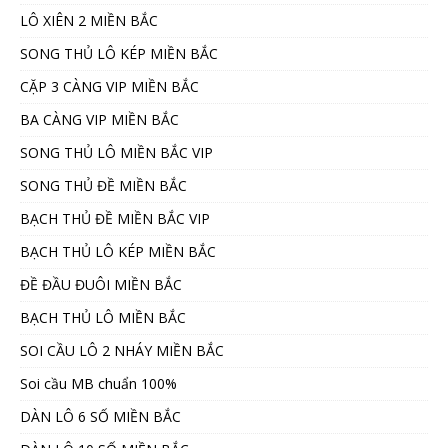
LÔ XIÊN 2 MIỀN BẮC
SONG THỦ LÔ KÉP MIỀN BẮC
CẶP 3 CÀNG VIP MIỀN BẮC
BA CÀNG VIP MIỀN BẮC
SONG THỦ LÔ MIỀN BẮC VIP
SONG THỦ ĐỀ MIỀN BẮC
BẠCH THỦ ĐỀ MIỀN BẮC VIP
BẠCH THỦ LÔ KÉP MIỀN BẮC
ĐỀ ĐẦU ĐUÔI MIỀN BẮC
BẠCH THỦ LÔ MIỀN BẮC
SOI CẦU LÔ 2 NHÁY MIỀN BẮC
Soi cầu MB chuẩn 100%
DÀN LÔ 6 SỐ MIỀN BẮC