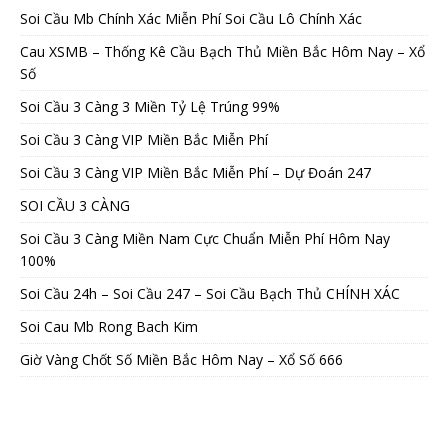
Soi Cầu Mb Chính Xác Miễn Phí Soi Cầu Lô Chính Xác
Cau XSMB – Thống Kê Cầu Bạch Thủ Miền Bắc Hôm Nay – Xổ
Số
Soi Cầu 3 Càng 3 Miền Tỷ Lệ Trúng 99%
Soi Cầu 3 Càng VIP Miền Bắc Miễn Phí
Soi Cầu 3 Càng VIP Miền Bắc Miễn Phí – Dự Đoán 247
SOI CẦU 3 CÀNG
Soi Cầu 3 Càng Miền Nam Cực Chuẩn Miễn Phí Hôm Nay
100%
Soi Cầu 24h – Soi Cầu 247 – Soi Cầu Bạch Thủ CHÍNH XÁC
Soi Cau Mb Rong Bach Kim
Giờ Vàng Chốt Số Miền Bắc Hôm Nay – Xổ Số 666