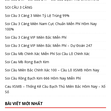
SOI CẦU 3 CÀNG
Soi Cầu 3 Càng 3 Miền Tỷ Lệ Trúng 99%
Soi Cầu 3 Càng Miền Nam Cực Chuẩn Miễn Phí Hôm Nay
100%
Soi Cầu 3 Càng VIP Miền Bắc Miễn Phí
Soi Cầu 3 Càng VIP Miền Bắc Miễn Phí – Dự Đoán 247
Soi Cầu Mb Chính Xác Miễn Phí Soi Cầu Lô Chính Xác
Soi Cau Mb Rong Bach Kim
Soi Cầu Miền Bắc Chính Xác 100 – Cầu Lô XSMB Hôm Nay
Soi Cầu Rồng Bạch Kim 666 Hôm Nay Miễn Phí
Cau XSMB – Thống Kê Cầu Bạch Thủ Miền Bắc Hôm Nay – Xổ
Số
BÀI VIẾT MỚI NHẤT