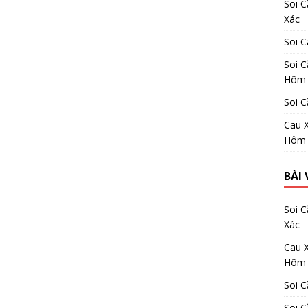
Soi C
Xác
Soi 
Soi 
Hôm
Soi 
Cau 
Hôm 
BÀI
Soi C
Xác
Cau 
Hôm 
Soi C
Soi C