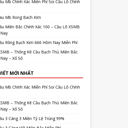
ầu Mb Chính Xác Miễn Phí Soi Cầu Lô Chính
Cau Mb Rong Bach Kim
Cầu Miền Bắc Chính Xác 100 – Cầu Lô XSMB
 Nay
Cầu Rồng Bạch Kim 666 Hôm Nay Miễn Phí
XSMB – Thống Kê Cầu Bạch Thủ Miền Bắc
Nay – Xổ Số
 VIẾT MỚI NHẤT
ầu Mb Chính Xác Miễn Phí Soi Cầu Lô Chính
XSMB – Thống Kê Cầu Bạch Thủ Miền Bắc
Nay – Xổ Số
ầu 3 Càng 3 Miền Tỷ Lệ Trúng 99%
ầu 3 Càng VIP Miền Bắc Miễn Phí