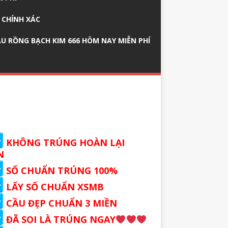
Ô CHÍNH XÁC
ẦU RỒNG BẠCH KIM 666 HÔM NAY MIỄN PHÍ
KHÔNG TRÚNG HOÀN LẠI
N
SỐ CHUẨN TRÚNG 100%
LẤY SỐ CHUẨN XSMB
CẦU ĐẸP CHUẨN 3 MIỀN
ĐÃ SOI LÀ TRÚNG NGAY