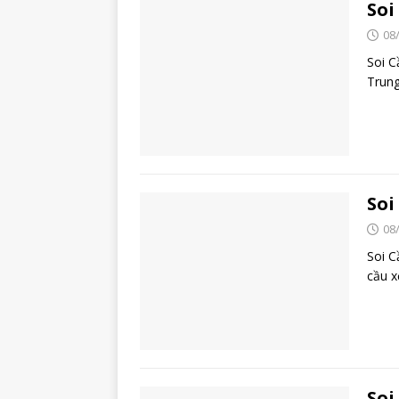
Soi
08
Soi C
Trung
Soi
08
Soi C
cầu x
Soi