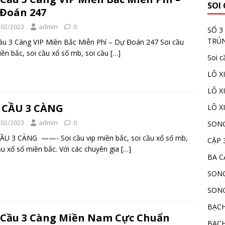
SOI
Đoán 247
/02/2023
admin
0
SỐ 3
TRÚN
ầu 3 Càng VIP Miền Bắc Miễn Phí – Dự Đoán 247 Soi cầu
iền bắc, soi cầu xổ số mb, soi cầu
[…]
Soi c
LÔ X
LÔ X
 CẦU 3 CÀNG
LÔ X
/02/2023
admin
0
SONG
ẦU 3 CÀNG ——- Soi cầu vip miền bắc, soi cầu xổ số mb,
CẶP 
ầu xổ số miền bắc. Với các chuyên gia
[…]
BA C
SONG
SONG
BẠCH
 Cầu 3 Càng Miền Nam Cực Chuẩn
BẠCH