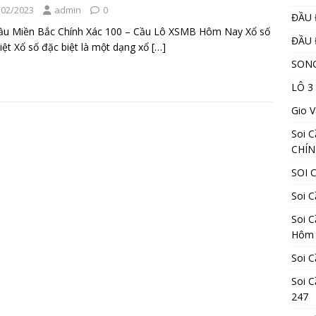
/02/2023
admin
0
ĐẦU 
Cầu Miền Bắc Chính Xác 100 – Cầu Lô XSMB Hôm Nay Xổ số
ĐẦU 
iệt Xổ số đặc biệt là một dạng xổ
[…]
SONG
LÔ 3
Gio 
Soi C
CHÍN
SOI 
Soi C
Soi 
Hôm 
Soi C
Soi C
247