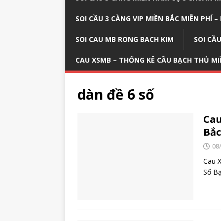
SOI CẦU 3 CÀNG VIP MIỀN BẮC MIỄN PHÍ 
SOI CAU MB RONG BACH KIM
SOI CẦ
CAU XSMB – THỐNG KÊ CẦU BẠCH THỦ MI
dàn đề 6 số
Cau
Bắc
08
Cau 
Số B