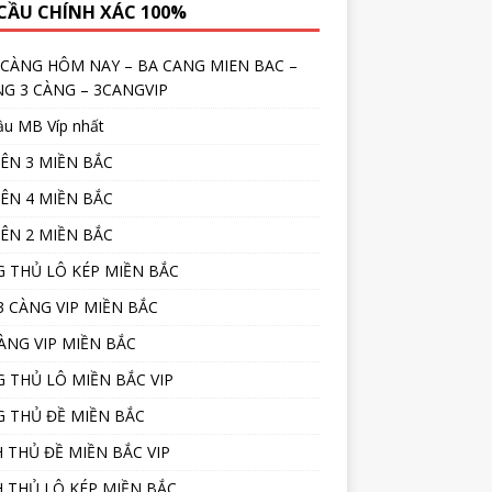
 CẦU CHÍNH XÁC 100%
 CÀNG HÔM NAY – BA CANG MIEN BAC –
G 3 CÀNG – 3CANGVIP
ầu MB Víp nhất
IÊN 3 MIỀN BẮC
IÊN 4 MIỀN BẮC
IÊN 2 MIỀN BẮC
 THỦ LÔ KÉP MIỀN BẮC
3 CÀNG VIP MIỀN BẮC
ÀNG VIP MIỀN BẮC
 THỦ LÔ MIỀN BẮC VIP
 THỦ ĐỀ MIỀN BẮC
 THỦ ĐỀ MIỀN BẮC VIP
 THỦ LÔ KÉP MIỀN BẮC