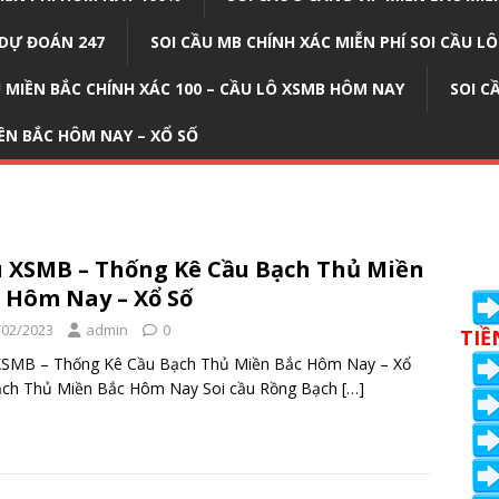
– DỰ ĐOÁN 247
SOI CẦU MB CHÍNH XÁC MIỄN PHÍ SOI CẦU L
U MIỀN BẮC CHÍNH XÁC 100 – CẦU LÔ XSMB HÔM NAY
SOI C
ỀN BẮC HÔM NAY – XỔ SỐ
 XSMB – Thống Kê Cầu Bạch Thủ Miền
 Hôm Nay – Xổ Số
/02/2023
admin
0
TIỀ
XSMB – Thống Kê Cầu Bạch Thủ Miền Bắc Hôm Nay – Xổ
ạch Thủ Miền Bắc Hôm Nay Soi cầu Rồng Bạch
[…]