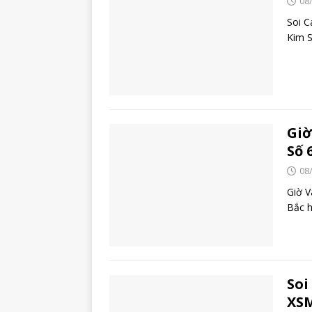
08
Soi C
Kim S
Giờ
Số 
08
Giờ V
Bắc h
Soi
XS