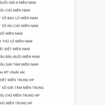
ĐUÔI GIẢI 8 MIỀN NAM
XÍU CHỦ MIỀN NAM
 SỐ BAO LÔ MIỀN NAM
 SỐ XÍU CHỦ MIỀN NAM
 SỐ MIỀN NAM
 THỦ LÔ MIỀN NAM
ẶC BIỆT MIỀN NAM
CẦU ĐẦU ĐUÔI MIỀN NAM
CẦU GIẢI TÁM MIỀN NAM
cầu MT chuẩn xác
BIỆT MIỀN TRUNG VIP
 SỐ GIẢI TÁM MIỀN TRUNG
XÍU CHỦ MIỀN TRUNG VIP
CHỦ MIỀN TRUNG VIP