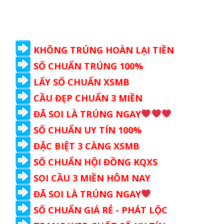
KHÔNG TRÚNG HOÀN LẠI TIỀN
SỐ CHUẨN TRÚNG 100%
LẤY SỐ CHUẨN XSMB
CẦU ĐẸP CHUẨN 3 MIỀN
ĐÃ SOI LÀ TRÚNG NGAY
SỐ CHUẨN UY TÍN 100%
ĐẶC BIỆT 3 CÀNG XSMB
SỐ CHUẨN HỘI ĐỒNG KQXS
SOI CẦU 3 MIỀN HÔM NAY
ĐÃ SOI LÀ TRÚNG NGAY
SỐ CHUẨN GIÁ RẺ - PHÁT LỘC