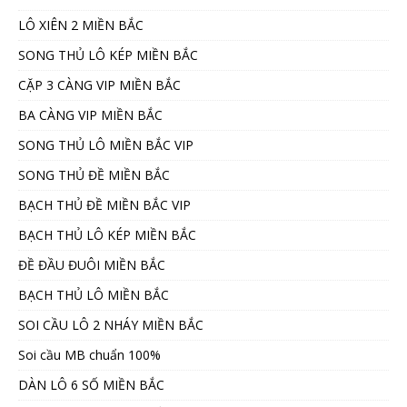
LÔ XIÊN 2 MIỀN BẮC
SONG THỦ LÔ KÉP MIỀN BẮC
CẶP 3 CÀNG VIP MIỀN BẮC
BA CÀNG VIP MIỀN BẮC
SONG THỦ LÔ MIỀN BẮC VIP
SONG THỦ ĐỀ MIỀN BẮC
BẠCH THỦ ĐỀ MIỀN BẮC VIP
BẠCH THỦ LÔ KÉP MIỀN BẮC
ĐỀ ĐẦU ĐUÔI MIỀN BẮC
BẠCH THỦ LÔ MIỀN BẮC
SOI CẦU LÔ 2 NHÁY MIỀN BẮC
Soi cầu MB chuẩn 100%
DÀN LÔ 6 SỐ MIỀN BẮC