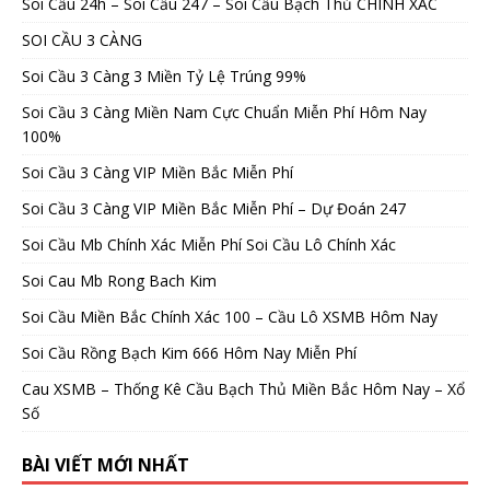
Soi Cầu 24h – Soi Cầu 247 – Soi Cầu Bạch Thủ CHÍNH XÁC
SOI CẦU 3 CÀNG
Soi Cầu 3 Càng 3 Miền Tỷ Lệ Trúng 99%
Soi Cầu 3 Càng Miền Nam Cực Chuẩn Miễn Phí Hôm Nay
100%
Soi Cầu 3 Càng VIP Miền Bắc Miễn Phí
Soi Cầu 3 Càng VIP Miền Bắc Miễn Phí – Dự Đoán 247
Soi Cầu Mb Chính Xác Miễn Phí Soi Cầu Lô Chính Xác
Soi Cau Mb Rong Bach Kim
Soi Cầu Miền Bắc Chính Xác 100 – Cầu Lô XSMB Hôm Nay
Soi Cầu Rồng Bạch Kim 666 Hôm Nay Miễn Phí
Cau XSMB – Thống Kê Cầu Bạch Thủ Miền Bắc Hôm Nay – Xổ
Số
BÀI VIẾT MỚI NHẤT