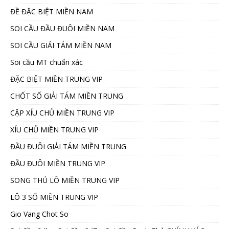
ĐỀ ĐẶC BIỆT MIỀN NAM
SOI CẦU ĐẦU ĐUÔI MIỀN NAM
SOI CẦU GIẢI TÁM MIỀN NAM
Soi cầu MT chuẩn xác
ĐẶC BIỆT MIỀN TRUNG VIP
CHỐT SỐ GIẢI TÁM MIỀN TRUNG
CẶP XÍU CHỦ MIỀN TRUNG VIP
XÍU CHỦ MIỀN TRUNG VIP
ĐẦU ĐUÔI GIẢI TÁM MIỀN TRUNG
ĐẦU ĐUÔI MIỀN TRUNG VIP
SONG THỦ LÔ MIỀN TRUNG VIP
LÔ 3 SỐ MIỀN TRUNG VIP
Gio Vang Chot So