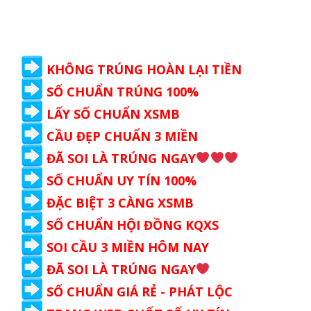
KHÔNG TRÚNG HOÀN LẠI TIỀN
SỐ CHUẨN TRÚNG 100%
LẤY SỐ CHUẨN XSMB
CẦU ĐẸP CHUẨN 3 MIỀN
ĐÃ SOI LÀ TRÚNG NGAY
SỐ CHUẨN UY TÍN 100%
ĐẶC BIỆT 3 CÀNG XSMB
SỐ CHUẨN HỘI ĐỒNG KQXS
SOI CẦU 3 MIỀN HÔM NAY
ĐÃ SOI LÀ TRÚNG NGAY
SỐ CHUẨN GIÁ RẺ - PHÁT LỘC