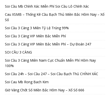
Soi Cầu Mb Chính Xác Miễn Phí Soi Cầu Lô Chính Xác
Cau XSMB – Thống Kê Cầu Bạch Thủ Miền Bắc Hôm Nay – Xổ
Số
Soi Cầu 3 Càng 3 Miền Tỷ Lệ Trúng 99%
Soi Cầu 3 Càng VIP Miền Bắc Miễn Phí
Soi Cầu 3 Càng VIP Miền Bắc Miễn Phí – Dự Đoán 247
SOI CẦU 3 CÀNG
Soi Cầu 3 Càng Miền Nam Cực Chuẩn Miễn Phí Hôm Nay
100%
Soi Cầu 24h – Soi Cầu 247 – Soi Cầu Bạch Thủ CHÍNH XÁC
Soi Cau Mb Rong Bach Kim
Giờ Vàng Chốt Số Miền Bắc Hôm Nay – Xổ Số 666