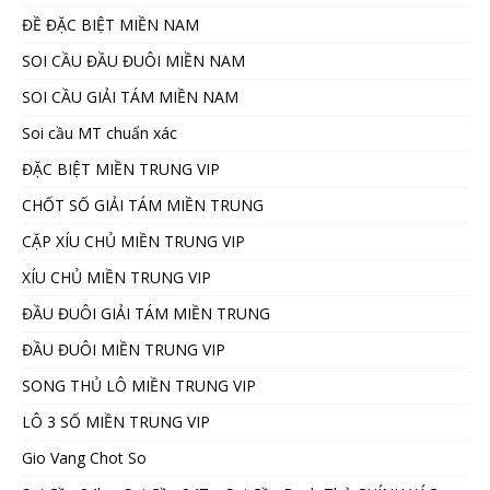
ĐỀ ĐẶC BIỆT MIỀN NAM
SOI CẦU ĐẦU ĐUÔI MIỀN NAM
SOI CẦU GIẢI TÁM MIỀN NAM
Soi cầu MT chuẩn xác
ĐẶC BIỆT MIỀN TRUNG VIP
CHỐT SỐ GIẢI TÁM MIỀN TRUNG
CẶP XÍU CHỦ MIỀN TRUNG VIP
XÍU CHỦ MIỀN TRUNG VIP
ĐẦU ĐUÔI GIẢI TÁM MIỀN TRUNG
ĐẦU ĐUÔI MIỀN TRUNG VIP
SONG THỦ LÔ MIỀN TRUNG VIP
LÔ 3 SỐ MIỀN TRUNG VIP
Gio Vang Chot So