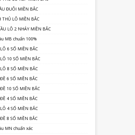
ẦU ĐUÔI MIỀN BẮC
 THỦ LÔ MIỀN BẮC
CẦU LÔ 2 NHÁY MIỀN BẮC
cầu MB chuẩn 100%
LÔ 6 SỐ MIỀN BẮC
LÔ 10 SỐ MIỀN BẮC
LÔ 8 SỐ MIỀN BẮC
ĐỀ 6 SỐ MIỀN BẮC
ĐỀ 10 SỐ MIỀN BẮC
ĐỀ 4 SỐ MIỀN BẮC
LÔ 4 SỐ MIỀN BẮC
ĐỀ 8 SỐ MIỀN BẮC
cầu MN chuẩn xác