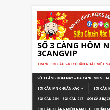
SỐ 3 CÀNG HÔM NA
3CANGVIP
TRANG SOI CẦU 24H CHUẨN NHẤT VIỆT N
SỐ 3 CÀNG HÔM NAY – BA CANG MIEN BAC
SOI CẦU MN CHUẨN XÁC
SOI CẦU
SOI CẦU 24H – SOI CẦU 247 – SOI CẦU BẠ
SOI CẦU 3 CÀNG MIỀN NAM CỰC CHUẨN M