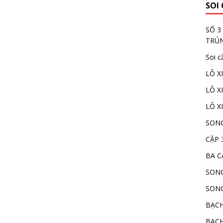
SOI
SỐ 3
TRÚN
Soi c
LÔ X
LÔ X
LÔ X
SONG
CẶP 
BA C
SONG
SONG
BẠCH
BẠCH