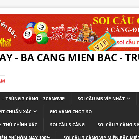
Y - BA CANG MIEN BAC - TR
AM
 – TRÚNG 3 CÀNG – 3CANGVIP
SOI CẦU MB VÍP NHẤT
 MT CHUẨN XÁC
GIO VANG CHOT SO
CH THỦ CHÍNH XÁC
SOI CẦU 3 CÀNG
SOI CẦU 3 CÀNG 3
IỄN PHÍ HÔM NAY 100%
SOI CẦU 3 CÀNG VIP MIỀN BẮC MIỄ