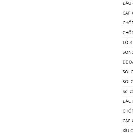
ĐẦU 
CẶP 
CHỐT
CHỐT
LÔ 3
SONG
ĐỀ Đ
SOI 
SOI 
Soi 
ĐẶC 
CHỐT
CẶP 
XÍU 