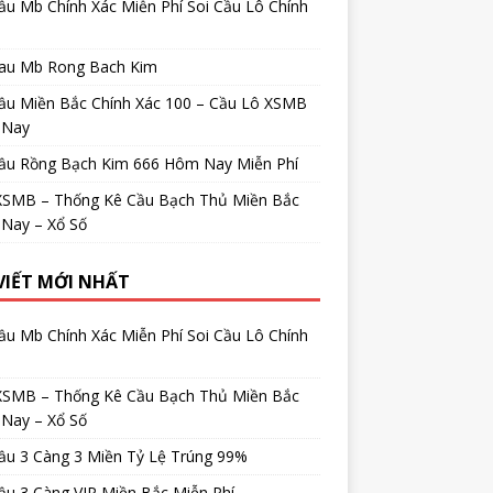
ầu Mb Chính Xác Miễn Phí Soi Cầu Lô Chính
Cau Mb Rong Bach Kim
Cầu Miền Bắc Chính Xác 100 – Cầu Lô XSMB
 Nay
Cầu Rồng Bạch Kim 666 Hôm Nay Miễn Phí
XSMB – Thống Kê Cầu Bạch Thủ Miền Bắc
Nay – Xổ Số
 VIẾT MỚI NHẤT
ầu Mb Chính Xác Miễn Phí Soi Cầu Lô Chính
XSMB – Thống Kê Cầu Bạch Thủ Miền Bắc
Nay – Xổ Số
ầu 3 Càng 3 Miền Tỷ Lệ Trúng 99%
ầu 3 Càng VIP Miền Bắc Miễn Phí