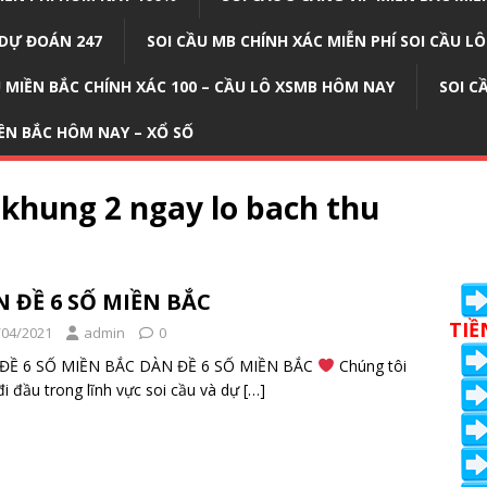
– DỰ ĐOÁN 247
SOI CẦU MB CHÍNH XÁC MIỄN PHÍ SOI CẦU L
U MIỀN BẮC CHÍNH XÁC 100 – CẦU LÔ XSMB HÔM NAY
SOI C
ỀN BẮC HÔM NAY – XỔ SỐ
 khung 2 ngay lo bach thu
 ĐỀ 6 SỐ MIỀN BẮC
TIỀ
/04/2021
admin
0
ĐỀ 6 SỐ MIỀN BẮC DÀN ĐỀ 6 SỐ MIỀN BẮC
Chúng tôi
đi đầu trong lĩnh vực soi cầu và dự
[…]