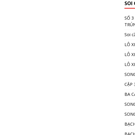
SOI
SỐ 3
TRÚN
Soi c
LÔ X
LÔ X
LÔ X
SONG
CẶP 
BA C
SONG
SONG
BẠCH
BẠCH