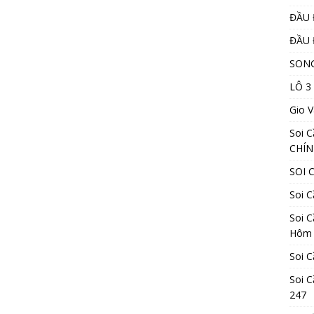
ĐẦU 
ĐẦU 
SONG
LÔ 3
Gio 
Soi C
CHÍN
SOI 
Soi C
Soi 
Hôm 
Soi C
Soi C
247