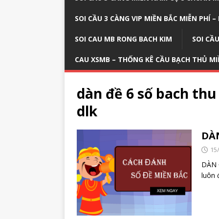
SOI CẦU 3 CÀNG VIP MIỀN BẮC MIỄN PHÍ 
SOI CAU MB RONG BACH KIM
SOI CẦ
CAU XSMB – THỐNG KÊ CẦU BẠCH THỦ MI
dàn đề 6 số bach thu
dlk
DÀN
15
DÀN 
luôn 