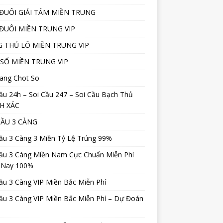
ĐUÔI GIẢI TÁM MIỀN TRUNG
ĐUÔI MIỀN TRUNG VIP
 THỦ LÔ MIỀN TRUNG VIP
 SỐ MIỀN TRUNG VIP
Vang Chot So
ầu 24h – Soi Cầu 247 – Soi Cầu Bạch Thủ
H XÁC
CẦU 3 CÀNG
ầu 3 Càng 3 Miền Tỷ Lệ Trúng 99%
Cầu 3 Càng Miền Nam Cực Chuẩn Miễn Phí
Nay 100%
ầu 3 Càng VIP Miền Bắc Miễn Phí
ầu 3 Càng VIP Miền Bắc Miễn Phí – Dự Đoán