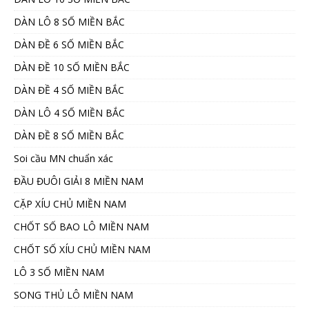
DÀN LÔ 8 SỐ MIỀN BẮC
DÀN ĐỀ 6 SỐ MIỀN BẮC
DÀN ĐỀ 10 SỐ MIỀN BẮC
DÀN ĐỀ 4 SỐ MIỀN BẮC
DÀN LÔ 4 SỐ MIỀN BẮC
DÀN ĐỀ 8 SỐ MIỀN BẮC
Soi cầu MN chuẩn xác
ĐẦU ĐUÔI GIẢI 8 MIỀN NAM
CẶP XÍU CHỦ MIỀN NAM
CHỐT SỐ BAO LÔ MIỀN NAM
CHỐT SỐ XÍU CHỦ MIỀN NAM
LÔ 3 SỐ MIỀN NAM
SONG THỦ LÔ MIỀN NAM