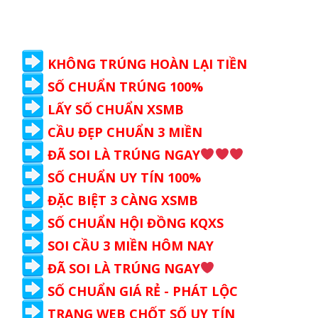
KHÔNG TRÚNG HOÀN LẠI TIỀN
SỐ CHUẨN TRÚNG 100%
LẤY SỐ CHUẨN XSMB
CẦU ĐẸP CHUẨN 3 MIỀN
ĐÃ SOI LÀ TRÚNG NGAY
SỐ CHUẨN UY TÍN 100%
ĐẶC BIỆT 3 CÀNG XSMB
SỐ CHUẨN HỘI ĐỒNG KQXS
SOI CẦU 3 MIỀN HÔM NAY
ĐÃ SOI LÀ TRÚNG NGAY
SỐ CHUẨN GIÁ RẺ - PHÁT LỘC
TRANG WEB CHỐT SỐ UY TÍN