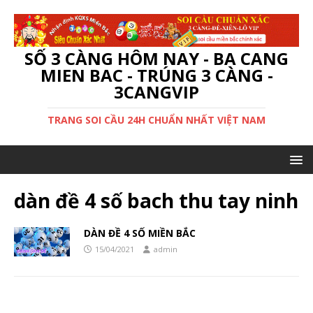
SỐ 3 CÀNG HÔM NAY - BA CANG
MIEN BAC - TRÚNG 3 CÀNG -
3CANGVIP
TRANG SOI CẦU 24H CHUẨN NHẤT VIỆT NAM
dàn đề 4 số bach thu tay ninh
DÀN ĐỀ 4 SỐ MIỀN BẮC
15/04/2021
admin