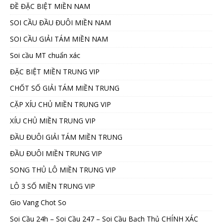
ĐỀ ĐẶC BIỆT MIỀN NAM
SOI CẦU ĐẦU ĐUÔI MIỀN NAM
SOI CẦU GIẢI TÁM MIỀN NAM
Soi cầu MT chuẩn xác
ĐẶC BIỆT MIỀN TRUNG VIP
CHỐT SỐ GIẢI TÁM MIỀN TRUNG
CẶP XÍU CHỦ MIỀN TRUNG VIP
XÍU CHỦ MIỀN TRUNG VIP
ĐẦU ĐUÔI GIẢI TÁM MIỀN TRUNG
ĐẦU ĐUÔI MIỀN TRUNG VIP
SONG THỦ LÔ MIỀN TRUNG VIP
LÔ 3 SỐ MIỀN TRUNG VIP
Gio Vang Chot So
Soi Cầu 24h – Soi Cầu 247 – Soi Cầu Bạch Thủ CHÍNH XÁC