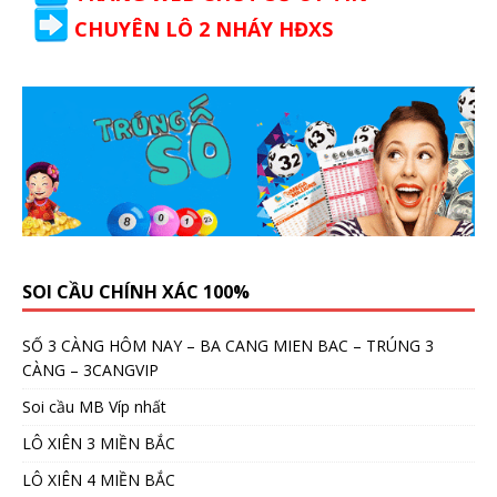
CHUYÊN LÔ 2 NHÁY HĐXS
SOI CẦU CHÍNH XÁC 100%
SỐ 3 CÀNG HÔM NAY – BA CANG MIEN BAC – TRÚNG 3
CÀNG – 3CANGVIP
Soi cầu MB Víp nhất
LÔ XIÊN 3 MIỀN BẮC
LÔ XIÊN 4 MIỀN BẮC