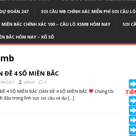
– DỰ ĐOÁN 247
SOI CẦU MB CHÍNH XÁC MIỄN PHÍ SOI CẦU L
U MIỀN BẮC CHÍNH XÁC 100 – CẦU LÔ XSMB HÔM NAY
SOI C
ỀN BẮC HÔM NAY – XỔ SỐ
u mb
 ĐỀ 4 SỐ MIỀN BẮC
/04/2021
admin
0
ĐỀ 4 SỐ MIỀN BẮC DÀN ĐỀ 4 SỐ MIỀN BẮC
Chúng tôi
TIỀ
đi đầu trong lĩnh vực soi cầu và dự
[…]