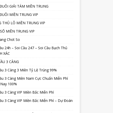
ĐUÔI GIẢI TÁM MIỀN TRUNG
ĐUÔI MIỀN TRUNG VIP
 THỦ LÔ MIỀN TRUNG VIP
 SỐ MIỀN TRUNG VIP
Vang Chot So
ầu 24h – Soi Cầu 247 – Soi Cầu Bạch Thủ
H XÁC
CẦU 3 CÀNG
ầu 3 Càng 3 Miền Tỷ Lệ Trúng 99%
Cầu 3 Càng Miền Nam Cực Chuẩn Miễn Phí
Nay 100%
ầu 3 Càng VIP Miền Bắc Miễn Phí
ầu 3 Càng VIP Miền Bắc Miễn Phí – Dự Đoán