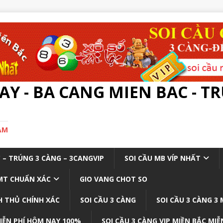
Y - BA CANG MIEN BAC - TR
AM
 – TRÚNG 3 CÀNG – 3CANGVIP
SOI CẦU MB VÍP NHẤT
 MT CHUẨN XÁC
GIO VANG CHOT SO
CH THỦ CHÍNH XÁC
SOI CẦU 3 CÀNG
SOI CẦU 3 CÀNG 3
IỄN PHÍ HÔM NAY 100%
SOI CẦU 3 CÀNG VIP MIỀN BẮC MIỄ