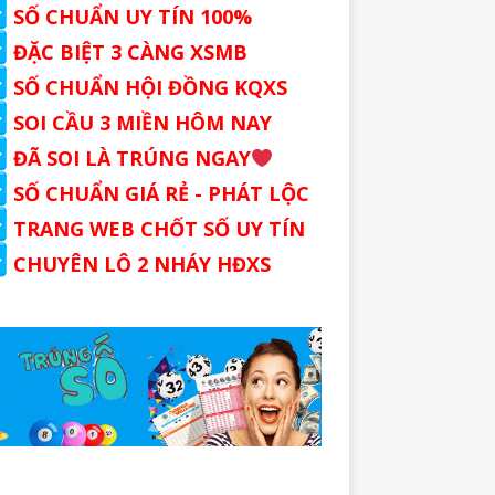
SỐ CHUẨN UY TÍN 100%
ĐẶC BIỆT 3 CÀNG XSMB
SỐ CHUẨN HỘI ĐỒNG KQXS
SOI CẦU 3 MIỀN HÔM NAY
ĐÃ SOI LÀ TRÚNG NGAY
SỐ CHUẨN GIÁ RẺ - PHÁT LỘC
TRANG WEB CHỐT SỐ UY TÍN
CHUYÊN LÔ 2 NHÁY HĐXS