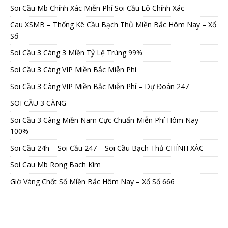
Soi Cầu Mb Chính Xác Miễn Phí Soi Cầu Lô Chính Xác
Cau XSMB – Thống Kê Cầu Bạch Thủ Miền Bắc Hôm Nay – Xổ
Số
Soi Cầu 3 Càng 3 Miền Tỷ Lệ Trúng 99%
Soi Cầu 3 Càng VIP Miền Bắc Miễn Phí
Soi Cầu 3 Càng VIP Miền Bắc Miễn Phí – Dự Đoán 247
SOI CẦU 3 CÀNG
Soi Cầu 3 Càng Miền Nam Cực Chuẩn Miễn Phí Hôm Nay
100%
Soi Cầu 24h – Soi Cầu 247 – Soi Cầu Bạch Thủ CHÍNH XÁC
Soi Cau Mb Rong Bach Kim
Giờ Vàng Chốt Số Miền Bắc Hôm Nay – Xổ Số 666