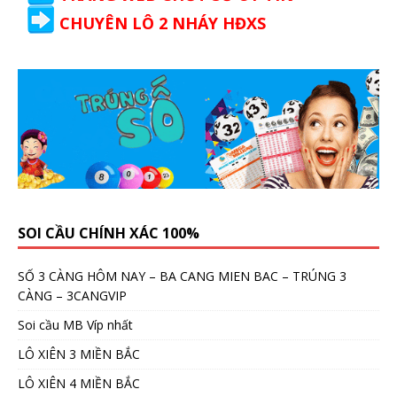
CHUYÊN LÔ 2 NHÁY HĐXS
SOI CẦU CHÍNH XÁC 100%
SỐ 3 CÀNG HÔM NAY – BA CANG MIEN BAC – TRÚNG 3
CÀNG – 3CANGVIP
Soi cầu MB Víp nhất
LÔ XIÊN 3 MIỀN BẮC
LÔ XIÊN 4 MIỀN BẮC