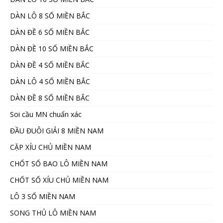
DÀN LÔ 8 SỐ MIỀN BẮC
DÀN ĐỀ 6 SỐ MIỀN BẮC
DÀN ĐỀ 10 SỐ MIỀN BẮC
DÀN ĐỀ 4 SỐ MIỀN BẮC
DÀN LÔ 4 SỐ MIỀN BẮC
DÀN ĐỀ 8 SỐ MIỀN BẮC
Soi cầu MN chuẩn xác
ĐẦU ĐUÔI GIẢI 8 MIỀN NAM
CẶP XÍU CHỦ MIỀN NAM
CHỐT SỐ BAO LÔ MIỀN NAM
CHỐT SỐ XÍU CHỦ MIỀN NAM
LÔ 3 SỐ MIỀN NAM
SONG THỦ LÔ MIỀN NAM