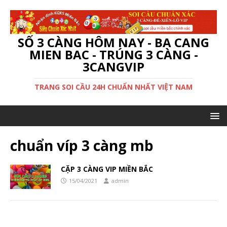
SỐ 3 CÀNG HÔM NAY - BA CANG
MIEN BAC - TRÚNG 3 CÀNG -
3CANGVIP
TRANG SOI CẦU 24H CHUẨN NHẤT VIỆT NAM
chuẩn víp 3 càng mb
CẶP 3 CÀNG VIP MIỀN BẮC
15/04/2021
admin