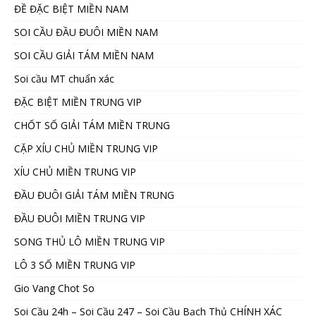
ĐỀ ĐẶC BIỆT MIỀN NAM
SOI CẦU ĐẦU ĐUÔI MIỀN NAM
SOI CẦU GIẢI TÁM MIỀN NAM
Soi cầu MT chuẩn xác
ĐẶC BIỆT MIỀN TRUNG VIP
CHỐT SỐ GIẢI TÁM MIỀN TRUNG
CẶP XÍU CHỦ MIỀN TRUNG VIP
XÍU CHỦ MIỀN TRUNG VIP
ĐẦU ĐUÔI GIẢI TÁM MIỀN TRUNG
ĐẦU ĐUÔI MIỀN TRUNG VIP
SONG THỦ LÔ MIỀN TRUNG VIP
LÔ 3 SỐ MIỀN TRUNG VIP
Gio Vang Chot So
Soi Cầu 24h – Soi Cầu 247 – Soi Cầu Bạch Thủ CHÍNH XÁC