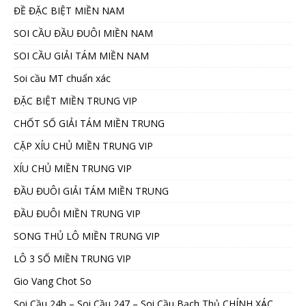
ĐỀ ĐẶC BIỆT MIỀN NAM
SOI CẦU ĐẦU ĐUÔI MIỀN NAM
SOI CẦU GIẢI TÁM MIỀN NAM
Soi cầu MT chuẩn xác
ĐẶC BIỆT MIỀN TRUNG VIP
CHỐT SỐ GIẢI TÁM MIỀN TRUNG
CẶP XÍU CHỦ MIỀN TRUNG VIP
XÍU CHỦ MIỀN TRUNG VIP
ĐẦU ĐUÔI GIẢI TÁM MIỀN TRUNG
ĐẦU ĐUÔI MIỀN TRUNG VIP
SONG THỦ LÔ MIỀN TRUNG VIP
LÔ 3 SỐ MIỀN TRUNG VIP
Gio Vang Chot So
Soi Cầu 24h – Soi Cầu 247 – Soi Cầu Bạch Thủ CHÍNH XÁC