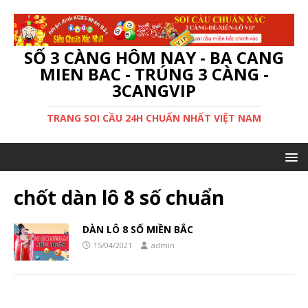
SỐ 3 CÀNG HÔM NAY - BA CANG
MIEN BAC - TRÚNG 3 CÀNG -
3CANGVIP
TRANG SOI CẦU 24H CHUẨN NHẤT VIỆT NAM
chốt dàn lô 8 số chuẩn
DÀN LÔ 8 SỐ MIỀN BẮC
15/04/2021
admin