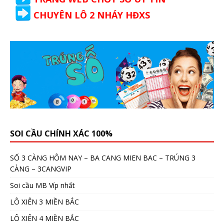
CHUYÊN LÔ 2 NHÁY HĐXS
SOI CẦU CHÍNH XÁC 100%
SỐ 3 CÀNG HÔM NAY – BA CANG MIEN BAC – TRÚNG 3
CÀNG – 3CANGVIP
Soi cầu MB Víp nhất
LÔ XIÊN 3 MIỀN BẮC
LÔ XIÊN 4 MIỀN BẮC