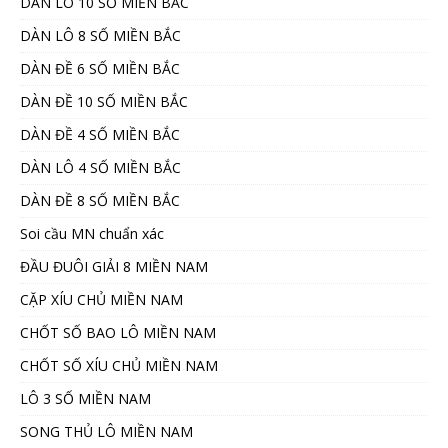
DÀN LÔ 10 SỐ MIỀN BẮC
DÀN LÔ 8 SỐ MIỀN BẮC
DÀN ĐỀ 6 SỐ MIỀN BẮC
DÀN ĐỀ 10 SỐ MIỀN BẮC
DÀN ĐỀ 4 SỐ MIỀN BẮC
DÀN LÔ 4 SỐ MIỀN BẮC
DÀN ĐỀ 8 SỐ MIỀN BẮC
Soi cầu MN chuẩn xác
ĐẦU ĐUÔI GIẢI 8 MIỀN NAM
CẶP XÍU CHỦ MIỀN NAM
CHỐT SỐ BAO LÔ MIỀN NAM
CHỐT SỐ XÍU CHỦ MIỀN NAM
LÔ 3 SỐ MIỀN NAM
SONG THỦ LÔ MIỀN NAM