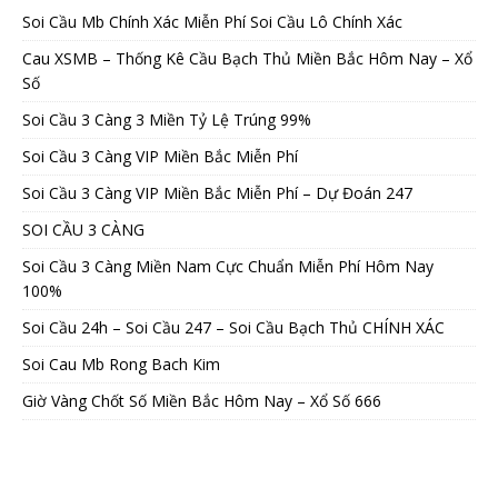
Soi Cầu Mb Chính Xác Miễn Phí Soi Cầu Lô Chính Xác
Cau XSMB – Thống Kê Cầu Bạch Thủ Miền Bắc Hôm Nay – Xổ
Số
Soi Cầu 3 Càng 3 Miền Tỷ Lệ Trúng 99%
Soi Cầu 3 Càng VIP Miền Bắc Miễn Phí
Soi Cầu 3 Càng VIP Miền Bắc Miễn Phí – Dự Đoán 247
SOI CẦU 3 CÀNG
Soi Cầu 3 Càng Miền Nam Cực Chuẩn Miễn Phí Hôm Nay
100%
Soi Cầu 24h – Soi Cầu 247 – Soi Cầu Bạch Thủ CHÍNH XÁC
Soi Cau Mb Rong Bach Kim
Giờ Vàng Chốt Số Miền Bắc Hôm Nay – Xổ Số 666