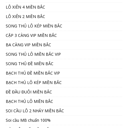
LÔ XIÊN 4 MIỀN BẮC
LÔ XIÊN 2 MIỀN BẮC
SONG THỦ LÔ KÉP MIỀN BẮC
CẶP 3 CÀNG VIP MIỀN BẮC
BA CÀNG VIP MIỀN BẮC
SONG THỦ LÔ MIỀN BẮC VIP
SONG THỦ ĐỀ MIỀN BẮC
BẠCH THỦ ĐỀ MIỀN BẮC VIP
BẠCH THỦ LÔ KÉP MIỀN BẮC
ĐỀ ĐẦU ĐUÔI MIỀN BẮC
BẠCH THỦ LÔ MIỀN BẮC
SOI CẦU LÔ 2 NHÁY MIỀN BẮC
Soi cầu MB chuẩn 100%