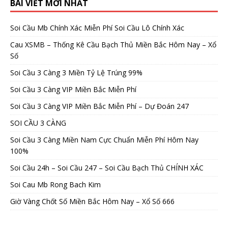
BÀI VIẾT MỚI NHẤT
Soi Cầu Mb Chính Xác Miễn Phí Soi Cầu Lô Chính Xác
Cau XSMB – Thống Kê Cầu Bạch Thủ Miền Bắc Hôm Nay – Xổ
Số
Soi Cầu 3 Càng 3 Miền Tỷ Lệ Trúng 99%
Soi Cầu 3 Càng VIP Miền Bắc Miễn Phí
Soi Cầu 3 Càng VIP Miền Bắc Miễn Phí – Dự Đoán 247
SOI CẦU 3 CÀNG
Soi Cầu 3 Càng Miền Nam Cực Chuẩn Miễn Phí Hôm Nay
100%
Soi Cầu 24h – Soi Cầu 247 – Soi Cầu Bạch Thủ CHÍNH XÁC
Soi Cau Mb Rong Bach Kim
Giờ Vàng Chốt Số Miền Bắc Hôm Nay – Xổ Số 666