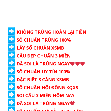
KHÔNG TRÚNG HOÀN LẠI TIỀN
SỐ CHUẨN TRÚNG 100%
LẤY SỐ CHUẨN XSMB
CẦU ĐẸP CHUẨN 3 MIỀN
ĐÃ SOI LÀ TRÚNG NGAY
SỐ CHUẨN UY TÍN 100%
ĐẶC BIỆT 3 CÀNG XSMB
SỐ CHUẨN HỘI ĐỒNG KQXS
SOI CẦU 3 MIỀN HÔM NAY
ĐÃ SOI LÀ TRÚNG NGAY