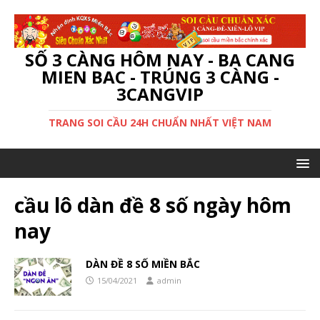
SỐ 3 CÀNG HÔM NAY - BA CANG
MIEN BAC - TRÚNG 3 CÀNG -
3CANGVIP
TRANG SOI CẦU 24H CHUẨN NHẤT VIỆT NAM
cầu lô dàn đề 8 số ngày hôm
nay
DÀN ĐỀ 8 SỐ MIỀN BẮC
15/04/2021
admin