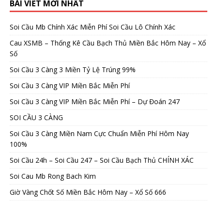
BÀI VIẾT MỚI NHẤT
Soi Cầu Mb Chính Xác Miễn Phí Soi Cầu Lô Chính Xác
Cau XSMB – Thống Kê Cầu Bạch Thủ Miền Bắc Hôm Nay – Xổ
Số
Soi Cầu 3 Càng 3 Miền Tỷ Lệ Trúng 99%
Soi Cầu 3 Càng VIP Miền Bắc Miễn Phí
Soi Cầu 3 Càng VIP Miền Bắc Miễn Phí – Dự Đoán 247
SOI CẦU 3 CÀNG
Soi Cầu 3 Càng Miền Nam Cực Chuẩn Miễn Phí Hôm Nay
100%
Soi Cầu 24h – Soi Cầu 247 – Soi Cầu Bạch Thủ CHÍNH XÁC
Soi Cau Mb Rong Bach Kim
Giờ Vàng Chốt Số Miền Bắc Hôm Nay – Xổ Số 666