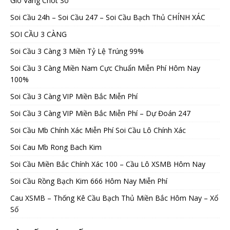
Gio Vang Chot So
Soi Cầu 24h – Soi Cầu 247 – Soi Cầu Bạch Thủ CHÍNH XÁC
SOI CẦU 3 CÀNG
Soi Cầu 3 Càng 3 Miền Tỷ Lệ Trúng 99%
Soi Cầu 3 Càng Miền Nam Cực Chuẩn Miễn Phí Hôm Nay
100%
Soi Cầu 3 Càng VIP Miền Bắc Miễn Phí
Soi Cầu 3 Càng VIP Miền Bắc Miễn Phí – Dự Đoán 247
Soi Cầu Mb Chính Xác Miễn Phí Soi Cầu Lô Chính Xác
Soi Cau Mb Rong Bach Kim
Soi Cầu Miền Bắc Chính Xác 100 – Cầu Lô XSMB Hôm Nay
Soi Cầu Rồng Bạch Kim 666 Hôm Nay Miễn Phí
Cau XSMB – Thống Kê Cầu Bạch Thủ Miền Bắc Hôm Nay – Xổ
Số