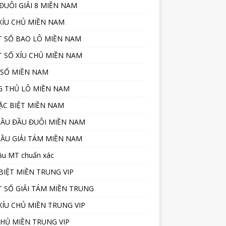
ĐUÔI GIẢI 8 MIỀN NAM
XÍU CHỦ MIỀN NAM
 SỐ BAO LÔ MIỀN NAM
 SỐ XÍU CHỦ MIỀN NAM
 SỐ MIỀN NAM
 THỦ LÔ MIỀN NAM
ẶC BIỆT MIỀN NAM
CẦU ĐẦU ĐUÔI MIỀN NAM
CẦU GIẢI TÁM MIỀN NAM
cầu MT chuẩn xác
BIỆT MIỀN TRUNG VIP
 SỐ GIẢI TÁM MIỀN TRUNG
XÍU CHỦ MIỀN TRUNG VIP
CHỦ MIỀN TRUNG VIP