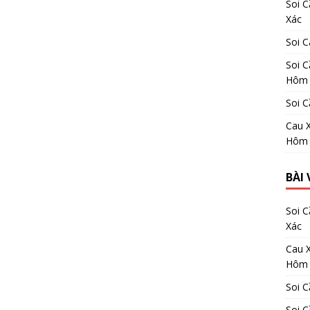
Soi C
Xác
Soi 
Soi 
Hôm
Soi 
Cau 
Hôm 
BÀI
Soi C
Xác
Cau 
Hôm 
Soi C
Soi C