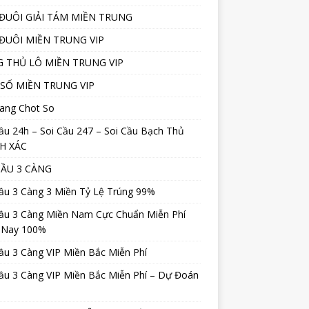
ĐUÔI GIẢI TÁM MIỀN TRUNG
ĐUÔI MIỀN TRUNG VIP
 THỦ LÔ MIỀN TRUNG VIP
 SỐ MIỀN TRUNG VIP
Vang Chot So
ầu 24h – Soi Cầu 247 – Soi Cầu Bạch Thủ
H XÁC
CẦU 3 CÀNG
ầu 3 Càng 3 Miền Tỷ Lệ Trúng 99%
Cầu 3 Càng Miền Nam Cực Chuẩn Miễn Phí
Nay 100%
ầu 3 Càng VIP Miền Bắc Miễn Phí
ầu 3 Càng VIP Miền Bắc Miễn Phí – Dự Đoán