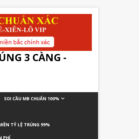
ÚNG 3 CÀNG -
SOI CẦU MB CHUẨN 100%
 MIỀN TỶ LỆ TRÚNG 99%
N PHÍ