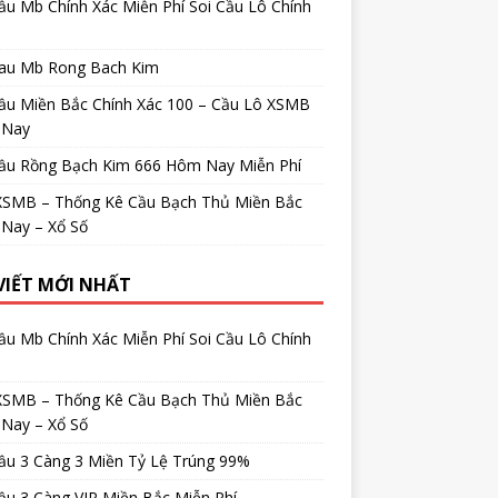
ầu Mb Chính Xác Miễn Phí Soi Cầu Lô Chính
Cau Mb Rong Bach Kim
Cầu Miền Bắc Chính Xác 100 – Cầu Lô XSMB
 Nay
Cầu Rồng Bạch Kim 666 Hôm Nay Miễn Phí
XSMB – Thống Kê Cầu Bạch Thủ Miền Bắc
Nay – Xổ Số
 VIẾT MỚI NHẤT
ầu Mb Chính Xác Miễn Phí Soi Cầu Lô Chính
XSMB – Thống Kê Cầu Bạch Thủ Miền Bắc
Nay – Xổ Số
ầu 3 Càng 3 Miền Tỷ Lệ Trúng 99%
ầu 3 Càng VIP Miền Bắc Miễn Phí