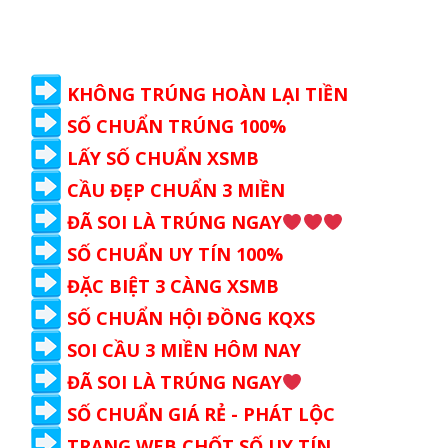
KHÔNG TRÚNG HOÀN LẠI TIỀN
SỐ CHUẨN TRÚNG 100%
LẤY SỐ CHUẨN XSMB
CẦU ĐẸP CHUẨN 3 MIỀN
ĐÃ SOI LÀ TRÚNG NGAY
SỐ CHUẨN UY TÍN 100%
ĐẶC BIỆT 3 CÀNG XSMB
SỐ CHUẨN HỘI ĐỒNG KQXS
SOI CẦU 3 MIỀN HÔM NAY
ĐÃ SOI LÀ TRÚNG NGAY
SỐ CHUẨN GIÁ RẺ - PHÁT LỘC
TRANG WEB CHỐT SỐ UY TÍN