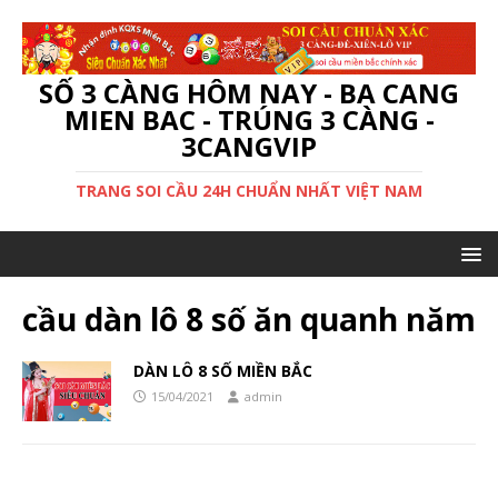
SỐ 3 CÀNG HÔM NAY - BA CANG
MIEN BAC - TRÚNG 3 CÀNG -
3CANGVIP
TRANG SOI CẦU 24H CHUẨN NHẤT VIỆT NAM
cầu dàn lô 8 số ăn quanh năm
DÀN LÔ 8 SỐ MIỀN BẮC
15/04/2021
admin