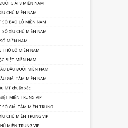
ĐUÔI GIẢI 8 MIỀN NAM
XÍU CHỦ MIỀN NAM
 SỐ BAO LÔ MIỀN NAM
 SỐ XÍU CHỦ MIỀN NAM
 SỐ MIỀN NAM
 THỦ LÔ MIỀN NAM
ẶC BIỆT MIỀN NAM
CẦU ĐẦU ĐUÔI MIỀN NAM
CẦU GIẢI TÁM MIỀN NAM
cầu MT chuẩn xác
BIỆT MIỀN TRUNG VIP
 SỐ GIẢI TÁM MIỀN TRUNG
XÍU CHỦ MIỀN TRUNG VIP
CHỦ MIỀN TRUNG VIP