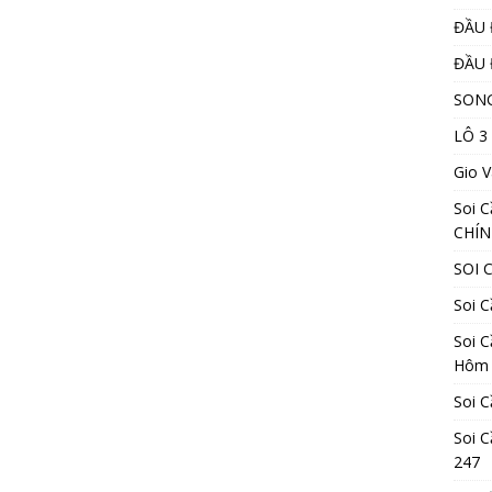
ĐẦU 
ĐẦU 
SONG
LÔ 3
Gio 
Soi C
CHÍN
SOI 
Soi C
Soi 
Hôm 
Soi C
Soi C
247