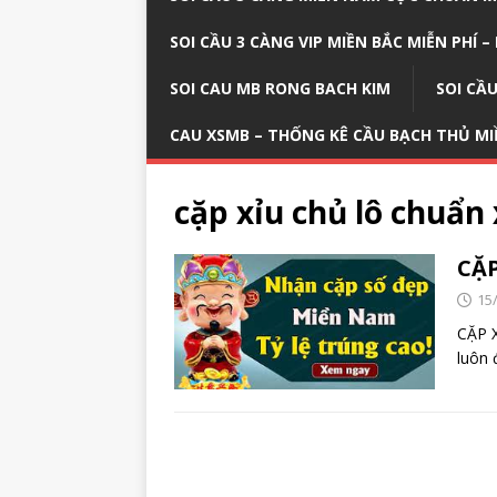
SOI CẦU 3 CÀNG VIP MIỀN BẮC MIỄN PHÍ 
SOI CAU MB RONG BACH KIM
SOI CẦ
CAU XSMB – THỐNG KÊ CẦU BẠCH THỦ MI
cặp xỉu chủ lô chuẩn
CẶ
15
CẶP 
luôn 