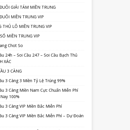
ĐUÔI GIẢI TÁM MIỀN TRUNG
ĐUÔI MIỀN TRUNG VIP
 THỦ LÔ MIỀN TRUNG VIP
 SỐ MIỀN TRUNG VIP
Vang Chot So
ầu 24h – Soi Cầu 247 – Soi Cầu Bạch Thủ
H XÁC
CẦU 3 CÀNG
ầu 3 Càng 3 Miền Tỷ Lệ Trúng 99%
Cầu 3 Càng Miền Nam Cực Chuẩn Miễn Phí
Nay 100%
ầu 3 Càng VIP Miền Bắc Miễn Phí
ầu 3 Càng VIP Miền Bắc Miễn Phí – Dự Đoán