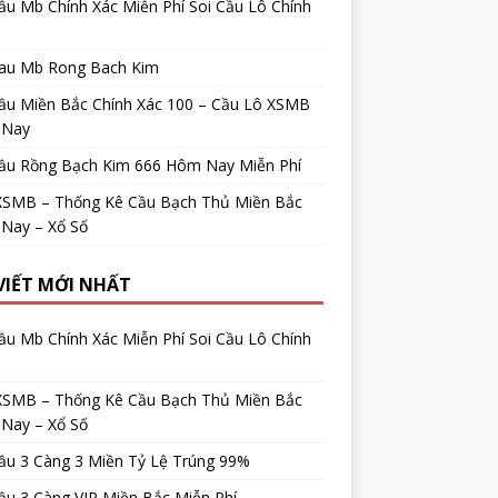
ầu Mb Chính Xác Miễn Phí Soi Cầu Lô Chính
Cau Mb Rong Bach Kim
Cầu Miền Bắc Chính Xác 100 – Cầu Lô XSMB
 Nay
Cầu Rồng Bạch Kim 666 Hôm Nay Miễn Phí
XSMB – Thống Kê Cầu Bạch Thủ Miền Bắc
Nay – Xổ Số
 VIẾT MỚI NHẤT
ầu Mb Chính Xác Miễn Phí Soi Cầu Lô Chính
XSMB – Thống Kê Cầu Bạch Thủ Miền Bắc
Nay – Xổ Số
ầu 3 Càng 3 Miền Tỷ Lệ Trúng 99%
ầu 3 Càng VIP Miền Bắc Miễn Phí