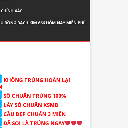
Ô CHÍNH XÁC
ẦU RỒNG BẠCH KIM 666 HÔM NAY MIỄN PHÍ
KHÔNG TRÚNG HOÀN LẠI
N
SỐ CHUẨN TRÚNG 100%
LẤY SỐ CHUẨN XSMB
CẦU ĐẸP CHUẨN 3 MIỀN
ĐÃ SOI LÀ TRÚNG NGAY