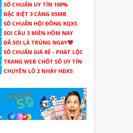
SỐ CHUẨN UY TÍN 100%
ĐẶC BIỆT 3 CÀNG XSMB
SỐ CHUẨN HỘI ĐỒNG KQXS
SOI CẦU 3 MIỀN HÔM NAY
ĐÃ SOI LÀ TRÚNG NGAY
SỐ CHUẨN GIÁ RẺ - PHÁT LỘC
TRANG WEB CHỐT SỐ UY TÍN
CHUYÊN LÔ 2 NHÁY HĐXS