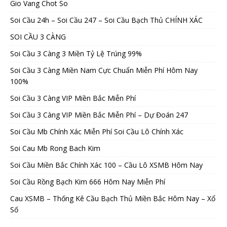
Gio Vang Chot So
Soi Cầu 24h – Soi Cầu 247 – Soi Cầu Bạch Thủ CHÍNH XÁC
SOI CẦU 3 CÀNG
Soi Cầu 3 Càng 3 Miền Tỷ Lệ Trúng 99%
Soi Cầu 3 Càng Miền Nam Cực Chuẩn Miễn Phí Hôm Nay
100%
Soi Cầu 3 Càng VIP Miền Bắc Miễn Phí
Soi Cầu 3 Càng VIP Miền Bắc Miễn Phí – Dự Đoán 247
Soi Cầu Mb Chính Xác Miễn Phí Soi Cầu Lô Chính Xác
Soi Cau Mb Rong Bach Kim
Soi Cầu Miền Bắc Chính Xác 100 – Cầu Lô XSMB Hôm Nay
Soi Cầu Rồng Bạch Kim 666 Hôm Nay Miễn Phí
Cau XSMB – Thống Kê Cầu Bạch Thủ Miền Bắc Hôm Nay – Xổ
Số