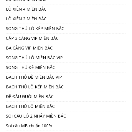
LÔ XIÊN 4 MIỀN BẮC
LÔ XIÊN 2 MIỀN BẮC
SONG THỦ LÔ KÉP MIỀN BẮC
CẶP 3 CÀNG VIP MIỀN BẮC
BA CÀNG VIP MIỀN BẮC
SONG THỦ LÔ MIỀN BẮC VIP
SONG THỦ ĐỀ MIỀN BẮC
BẠCH THỦ ĐỀ MIỀN BẮC VIP
BẠCH THỦ LÔ KÉP MIỀN BẮC
ĐỀ ĐẦU ĐUÔI MIỀN BẮC
BẠCH THỦ LÔ MIỀN BẮC
SOI CẦU LÔ 2 NHÁY MIỀN BẮC
Soi cầu MB chuẩn 100%