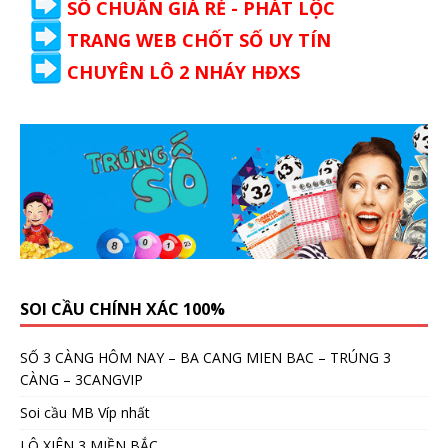
SỐ CHUẨN GIÁ RẺ - PHÁT LỘC
TRANG WEB CHỐT SỐ UY TÍN
CHUYÊN LÔ 2 NHÁY HĐXS
SOI CẦU CHÍNH XÁC 100%
SỐ 3 CÀNG HÔM NAY – BA CANG MIEN BAC – TRÚNG 3
CÀNG – 3CANGVIP
Soi cầu MB Víp nhất
LÔ XIÊN 3 MIỀN BẮC