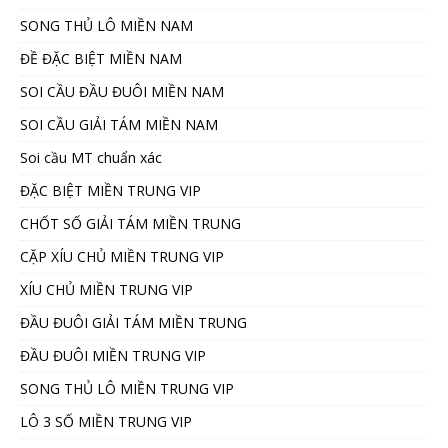
SONG THỦ LÔ MIỀN NAM
ĐỀ ĐẶC BIỆT MIỀN NAM
SOI CẦU ĐẦU ĐUÔI MIỀN NAM
SOI CẦU GIẢI TÁM MIỀN NAM
Soi cầu MT chuẩn xác
ĐẶC BIỆT MIỀN TRUNG VIP
CHỐT SỐ GIẢI TÁM MIỀN TRUNG
CẶP XÍU CHỦ MIỀN TRUNG VIP
XÍU CHỦ MIỀN TRUNG VIP
ĐẦU ĐUÔI GIẢI TÁM MIỀN TRUNG
ĐẦU ĐUÔI MIỀN TRUNG VIP
SONG THỦ LÔ MIỀN TRUNG VIP
LÔ 3 SỐ MIỀN TRUNG VIP