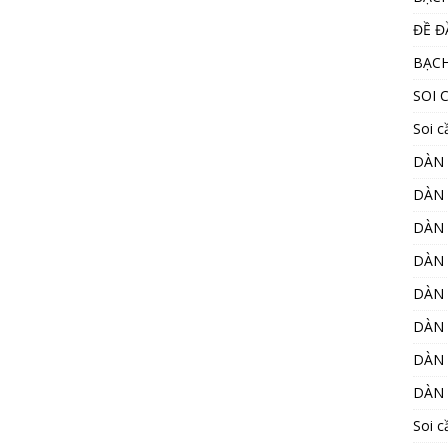
ĐỀ Đ
BẠCH
SOI 
Soi 
DÀN 
DÀN 
DÀN 
DÀN 
DÀN 
DÀN 
DÀN 
DÀN 
Soi 