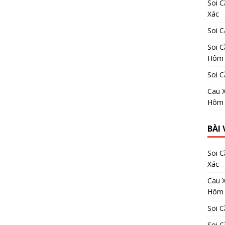
Soi C
Xác
Soi 
Soi 
Hôm
Soi 
Cau 
Hôm 
BÀI
Soi C
Xác
Cau 
Hôm 
Soi C
Soi C