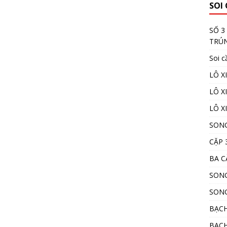
SOI
SỐ 3
TRÚN
Soi c
LÔ X
LÔ X
LÔ X
SONG
CẶP 
BA C
SONG
SONG
BẠCH
BẠCH