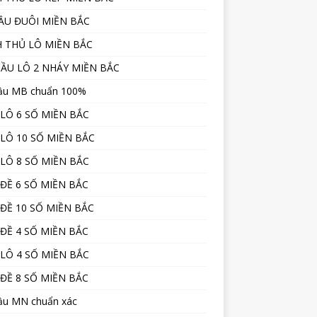
ẦU ĐUÔI MIỀN BẮC
 THỦ LÔ MIỀN BẮC
CẦU LÔ 2 NHÁY MIỀN BẮC
cầu MB chuẩn 100%
LÔ 6 SỐ MIỀN BẮC
LÔ 10 SỐ MIỀN BẮC
LÔ 8 SỐ MIỀN BẮC
ĐỀ 6 SỐ MIỀN BẮC
ĐỀ 10 SỐ MIỀN BẮC
ĐỀ 4 SỐ MIỀN BẮC
LÔ 4 SỐ MIỀN BẮC
ĐỀ 8 SỐ MIỀN BẮC
cầu MN chuẩn xác