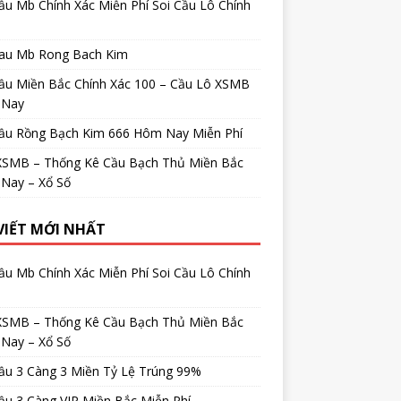
ầu Mb Chính Xác Miễn Phí Soi Cầu Lô Chính
Cau Mb Rong Bach Kim
Cầu Miền Bắc Chính Xác 100 – Cầu Lô XSMB
 Nay
Cầu Rồng Bạch Kim 666 Hôm Nay Miễn Phí
XSMB – Thống Kê Cầu Bạch Thủ Miền Bắc
Nay – Xổ Số
 VIẾT MỚI NHẤT
ầu Mb Chính Xác Miễn Phí Soi Cầu Lô Chính
XSMB – Thống Kê Cầu Bạch Thủ Miền Bắc
Nay – Xổ Số
ầu 3 Càng 3 Miền Tỷ Lệ Trúng 99%
ầu 3 Càng VIP Miền Bắc Miễn Phí