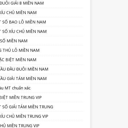
ĐUÔI GIẢI 8 MIỀN NAM
XÍU CHỦ MIỀN NAM
 SỐ BAO LÔ MIỀN NAM
 SỐ XÍU CHỦ MIỀN NAM
 SỐ MIỀN NAM
 THỦ LÔ MIỀN NAM
ẶC BIỆT MIỀN NAM
CẦU ĐẦU ĐUÔI MIỀN NAM
CẦU GIẢI TÁM MIỀN NAM
cầu MT chuẩn xác
BIỆT MIỀN TRUNG VIP
 SỐ GIẢI TÁM MIỀN TRUNG
XÍU CHỦ MIỀN TRUNG VIP
CHỦ MIỀN TRUNG VIP