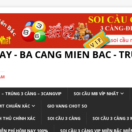
Y - BA CANG MIEN BAC - TR
AM
 – TRÚNG 3 CÀNG – 3CANGVIP
SOI CẦU MB VÍP NHẤT
 MT CHUẨN XÁC
GIO VANG CHOT SO
CH THỦ CHÍNH XÁC
SOI CẦU 3 CÀNG
SOI CẦU 3 CÀNG 3
IỄN PHÍ HÔM NAY 100%
SOI CẦU 3 CÀNG VIP MIỀN BẮC MIỄ