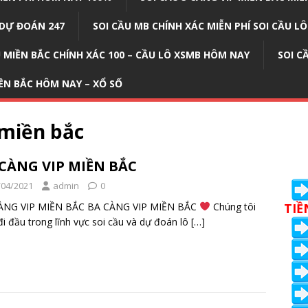
– DỰ ĐOÁN 247
SOI CẦU MB CHÍNH XÁC MIỄN PHÍ SOI CẦU L
U MIỀN BẮC CHÍNH XÁC 100 – CẦU LÔ XSMB HÔM NAY
SOI C
ỀN BẮC HÔM NAY – XỔ SỐ
 miền bắc
CÀNG VIP MIỀN BẮC
/04/2021
admin
0
ÀNG VIP MIỀN BẮC BA CÀNG VIP MIỀN BẮC
Chúng tôi
TIỀ
đi đầu trong lĩnh vực soi cầu và dự đoán lô
[…]