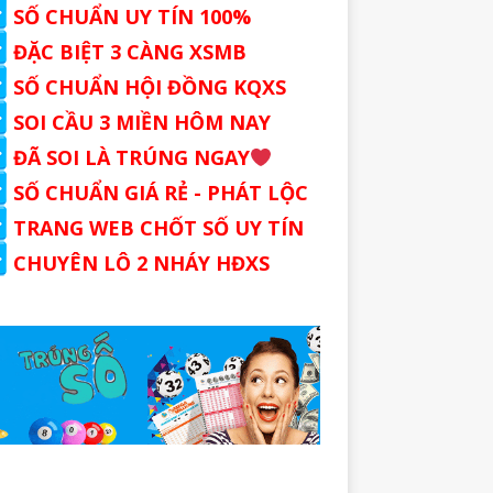
SỐ CHUẨN UY TÍN 100%
ĐẶC BIỆT 3 CÀNG XSMB
SỐ CHUẨN HỘI ĐỒNG KQXS
SOI CẦU 3 MIỀN HÔM NAY
ĐÃ SOI LÀ TRÚNG NGAY
SỐ CHUẨN GIÁ RẺ - PHÁT LỘC
TRANG WEB CHỐT SỐ UY TÍN
CHUYÊN LÔ 2 NHÁY HĐXS