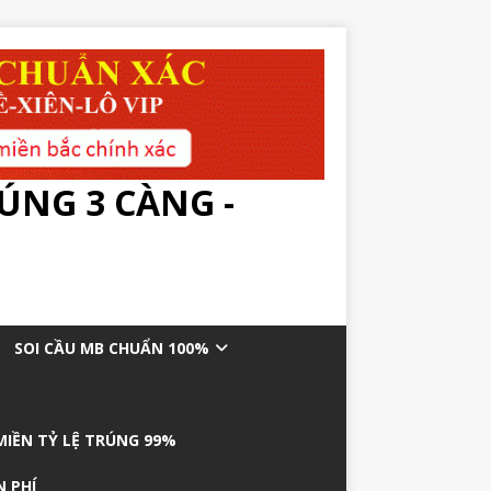
ÚNG 3 CÀNG -
SOI CẦU MB CHUẨN 100%
 MIỀN TỶ LỆ TRÚNG 99%
N PHÍ