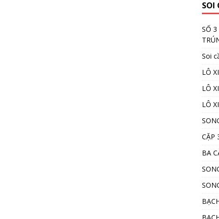
SOI
SỐ 3
TRÚN
Soi c
LÔ X
LÔ X
LÔ X
SONG
CẶP 
BA C
SONG
SONG
BẠCH
BẠCH