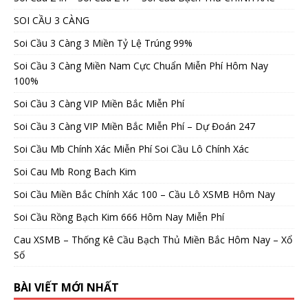
SOI CẦU 3 CÀNG
Soi Cầu 3 Càng 3 Miền Tỷ Lệ Trúng 99%
Soi Cầu 3 Càng Miền Nam Cực Chuẩn Miễn Phí Hôm Nay
100%
Soi Cầu 3 Càng VIP Miền Bắc Miễn Phí
Soi Cầu 3 Càng VIP Miền Bắc Miễn Phí – Dự Đoán 247
Soi Cầu Mb Chính Xác Miễn Phí Soi Cầu Lô Chính Xác
Soi Cau Mb Rong Bach Kim
Soi Cầu Miền Bắc Chính Xác 100 – Cầu Lô XSMB Hôm Nay
Soi Cầu Rồng Bạch Kim 666 Hôm Nay Miễn Phí
Cau XSMB – Thống Kê Cầu Bạch Thủ Miền Bắc Hôm Nay – Xổ
Số
BÀI VIẾT MỚI NHẤT