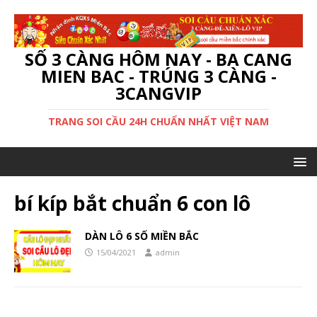
SỐ 3 CÀNG HÔM NAY - BA CANG
MIEN BAC - TRÚNG 3 CÀNG -
3CANGVIP
TRANG SOI CẦU 24H CHUẨN NHẤT VIỆT NAM
bí kíp bắt chuẩn 6 con lô
DÀN LÔ 6 SỐ MIỀN BẮC
15/04/2021
admin