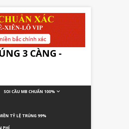
ÚNG 3 CÀNG -
SOI CẦU MB CHUẨN 100%
 MIỀN TỶ LỆ TRÚNG 99%
N PHÍ