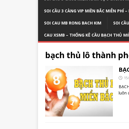
SOI CẦU 3 CÀNG VIP MIỀN BẮC MIỄN PHÍ 
SOI CAU MB RONG BACH KIM
SOI CẦ
CAU XSMB – THỐNG KÊ CẦU BẠCH THỦ MI
bạch thủ lô thành p
BẠ
15
BẠCH
luôn 