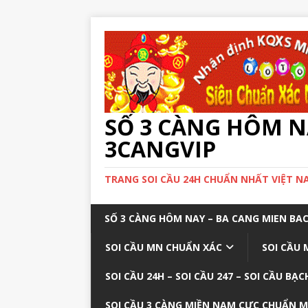
SỐ 3 CÀNG HÔM NA
3CANGVIP
TRANG SOI CẦU 24H CHUẨN NHẤT VIỆT N
SỐ 3 CÀNG HÔM NAY – BA CANG MIEN BAC
SOI CẦU MN CHUẨN XÁC
SOI CẦU
SOI CẦU 24H – SOI CẦU 247 – SOI CẦU BẠ
SOI CẦU 3 CÀNG MIỀN NAM CỰC CHUẨN M