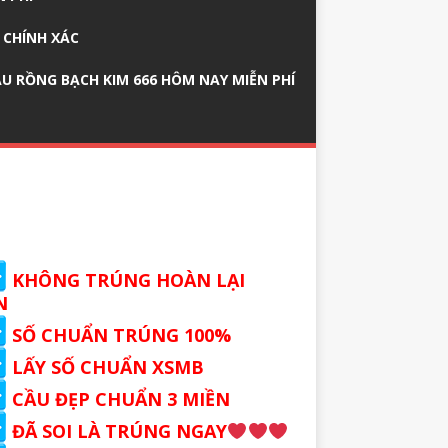
Ô CHÍNH XÁC
ẦU RỒNG BẠCH KIM 666 HÔM NAY MIỄN PHÍ
KHÔNG TRÚNG HOÀN LẠI
N
SỐ CHUẨN TRÚNG 100%
LẤY SỐ CHUẨN XSMB
CẦU ĐẸP CHUẨN 3 MIỀN
ĐÃ SOI LÀ TRÚNG NGAY