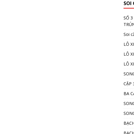
SOI
SỐ 3
TRÚN
Soi c
LÔ X
LÔ X
LÔ X
SONG
CẶP 
BA C
SONG
SONG
BẠCH
BẠCH