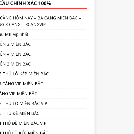
 CẦU CHÍNH XÁC 100%
 CÀNG HÔM NAY – BA CANG MIEN BAC –
G 3 CÀNG – 3CANGVIP
ầu MB Víp nhất
IÊN 3 MIỀN BẮC
IÊN 4 MIỀN BẮC
IÊN 2 MIỀN BẮC
 THỦ LÔ KÉP MIỀN BẮC
3 CÀNG VIP MIỀN BẮC
ÀNG VIP MIỀN BẮC
 THỦ LÔ MIỀN BẮC VIP
 THỦ ĐỀ MIỀN BẮC
 THỦ ĐỀ MIỀN BẮC VIP
 THỦ LÔ KÉP MIỀN BẮC