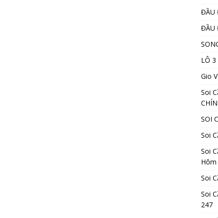
ĐẦU 
ĐẦU 
SONG
LÔ 3
Gio 
Soi C
CHÍN
SOI 
Soi C
Soi 
Hôm 
Soi C
Soi C
247