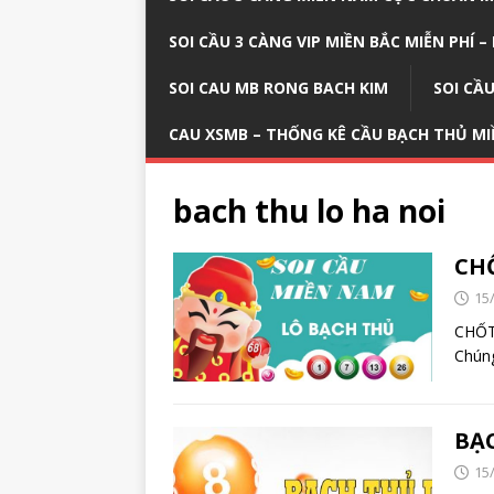
SOI CẦU 3 CÀNG VIP MIỀN BẮC MIỄN PHÍ 
SOI CAU MB RONG BACH KIM
SOI CẦ
CAU XSMB – THỐNG KÊ CẦU BẠCH THỦ MI
bach thu lo ha noi
CH
15
CHỐT
Chúng
BẠ
15