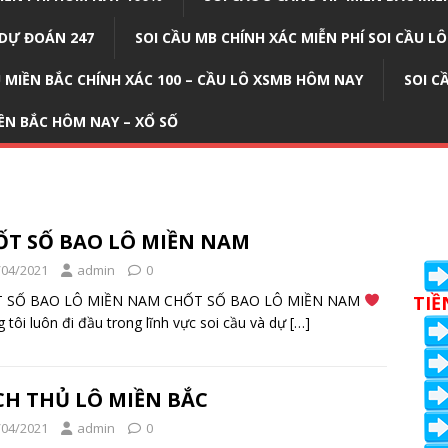
– DỰ ĐOÁN 247
SOI CẦU MB CHÍNH XÁC MIỄN PHÍ SOI CẦU L
U MIỀN BẮC CHÍNH XÁC 100 – CẦU LÔ XSMB HÔM NAY
SOI C
ỀN BẮC HÔM NAY – XỔ SỐ
ỐT SỐ BAO LÔ MIỀN NAM
/04/2021
admin
0
 SỐ BAO LÔ MIỀN NAM CHỐT SỐ BAO LÔ MIỀN NAM
TIỀ
 tôi luôn đi đầu trong lĩnh vực soi cầu và dự
[…]
CH THỦ LÔ MIỀN BẮC
/04/2021
admin
0