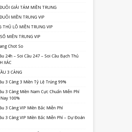
ĐUÔI GIẢI TÁM MIỀN TRUNG
ĐUÔI MIỀN TRUNG VIP
 THỦ LÔ MIỀN TRUNG VIP
 SỐ MIỀN TRUNG VIP
Vang Chot So
ầu 24h – Soi Cầu 247 – Soi Cầu Bạch Thủ
H XÁC
CẦU 3 CÀNG
ầu 3 Càng 3 Miền Tỷ Lệ Trúng 99%
Cầu 3 Càng Miền Nam Cực Chuẩn Miễn Phí
Nay 100%
ầu 3 Càng VIP Miền Bắc Miễn Phí
ầu 3 Càng VIP Miền Bắc Miễn Phí – Dự Đoán