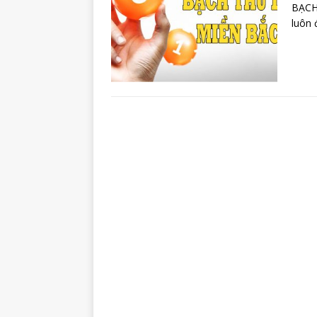
BẠCH
luôn 