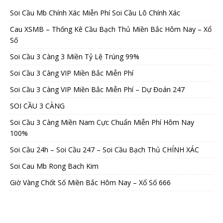
Soi Cầu Mb Chính Xác Miễn Phí Soi Cầu Lô Chính Xác
Cau XSMB – Thống Kê Cầu Bạch Thủ Miền Bắc Hôm Nay – Xổ
Số
Soi Cầu 3 Càng 3 Miền Tỷ Lệ Trúng 99%
Soi Cầu 3 Càng VIP Miền Bắc Miễn Phí
Soi Cầu 3 Càng VIP Miền Bắc Miễn Phí – Dự Đoán 247
SOI CẦU 3 CÀNG
Soi Cầu 3 Càng Miền Nam Cực Chuẩn Miễn Phí Hôm Nay
100%
Soi Cầu 24h – Soi Cầu 247 – Soi Cầu Bạch Thủ CHÍNH XÁC
Soi Cau Mb Rong Bach Kim
Giờ Vàng Chốt Số Miền Bắc Hôm Nay – Xổ Số 666