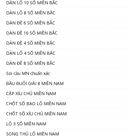
DÀN LÔ 10 SỐ MIỀN BẮC
DÀN LÔ 8 SỐ MIỀN BẮC
DÀN ĐỀ 6 SỐ MIỀN BẮC
DÀN ĐỀ 10 SỐ MIỀN BẮC
DÀN ĐỀ 4 SỐ MIỀN BẮC
DÀN LÔ 4 SỐ MIỀN BẮC
DÀN ĐỀ 8 SỐ MIỀN BẮC
Soi cầu MN chuẩn xác
ĐẦU ĐUÔI GIẢI 8 MIỀN NAM
CẶP XÍU CHỦ MIỀN NAM
CHỐT SỐ BAO LÔ MIỀN NAM
CHỐT SỐ XÍU CHỦ MIỀN NAM
LÔ 3 SỐ MIỀN NAM
SONG THỦ LÔ MIỀN NAM