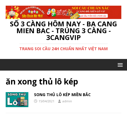
SỐ 3 CÀNG HÔM NAY - BA CANG
MIEN BAC - TRÚNG 3 CÀNG -
3CANGVIP
TRANG SOI CẦU 24H CHUẨN NHẤT VIỆT NAM
ăn xong thủ lô kép
SONG THỦ LÔ KÉP MIỀN BẮC
15/04/2021
admin