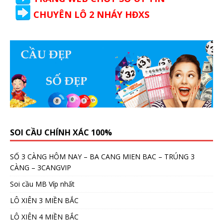
CHUYÊN LÔ 2 NHÁY HĐXS
SOI CẦU CHÍNH XÁC 100%
SỐ 3 CÀNG HÔM NAY – BA CANG MIEN BAC – TRÚNG 3
CÀNG – 3CANGVIP
Soi cầu MB Víp nhất
LÔ XIÊN 3 MIỀN BẮC
LÔ XIÊN 4 MIỀN BẮC