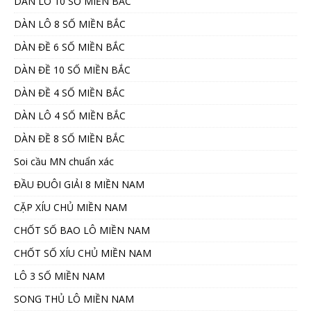
DÀN LÔ 10 SỐ MIỀN BẮC
DÀN LÔ 8 SỐ MIỀN BẮC
DÀN ĐỀ 6 SỐ MIỀN BẮC
DÀN ĐỀ 10 SỐ MIỀN BẮC
DÀN ĐỀ 4 SỐ MIỀN BẮC
DÀN LÔ 4 SỐ MIỀN BẮC
DÀN ĐỀ 8 SỐ MIỀN BẮC
Soi cầu MN chuẩn xác
ĐẦU ĐUÔI GIẢI 8 MIỀN NAM
CẶP XÍU CHỦ MIỀN NAM
CHỐT SỐ BAO LÔ MIỀN NAM
CHỐT SỐ XÍU CHỦ MIỀN NAM
LÔ 3 SỐ MIỀN NAM
SONG THỦ LÔ MIỀN NAM