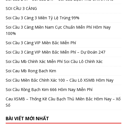
SOI CẦU 3 CÀNG
Soi Cầu 3 Càng 3 Miền Tỷ Lệ Trúng 99%
Soi Cầu 3 Càng Miền Nam Cực Chuẩn Miễn Phí Hôm Nay
100%
Soi Cầu 3 Càng VIP Miền Bắc Miễn Phí
Soi Cầu 3 Càng VIP Miền Bắc Miễn Phí – Dự Đoán 247
Soi Cầu Mb Chính Xác Miễn Phí Soi Cầu Lô Chính Xác
Soi Cau Mb Rong Bach Kim
Soi Cầu Miền Bắc Chính Xác 100 – Cầu Lô XSMB Hôm Nay
Soi Cầu Rồng Bạch Kim 666 Hôm Nay Miễn Phí
Cau XSMB – Thống Kê Cầu Bạch Thủ Miền Bắc Hôm Nay – Xổ
Số
BÀI VIẾT MỚI NHẤT