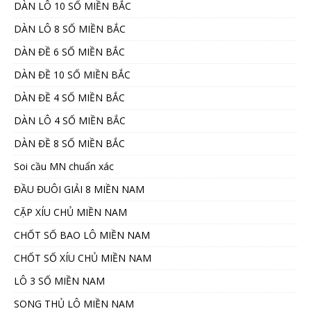
DÀN LÔ 10 SỐ MIỀN BẮC
DÀN LÔ 8 SỐ MIỀN BẮC
DÀN ĐỀ 6 SỐ MIỀN BẮC
DÀN ĐỀ 10 SỐ MIỀN BẮC
DÀN ĐỀ 4 SỐ MIỀN BẮC
DÀN LÔ 4 SỐ MIỀN BẮC
DÀN ĐỀ 8 SỐ MIỀN BẮC
Soi cầu MN chuẩn xác
ĐẦU ĐUÔI GIẢI 8 MIỀN NAM
CẶP XÍU CHỦ MIỀN NAM
CHỐT SỐ BAO LÔ MIỀN NAM
CHỐT SỐ XÍU CHỦ MIỀN NAM
LÔ 3 SỐ MIỀN NAM
SONG THỦ LÔ MIỀN NAM