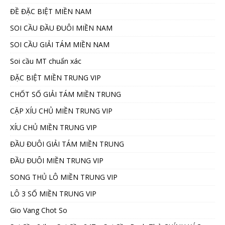
ĐỀ ĐẶC BIỆT MIỀN NAM
SOI CẦU ĐẦU ĐUÔI MIỀN NAM
SOI CẦU GIẢI TÁM MIỀN NAM
Soi cầu MT chuẩn xác
ĐẶC BIỆT MIỀN TRUNG VIP
CHỐT SỐ GIẢI TÁM MIỀN TRUNG
CẶP XÍU CHỦ MIỀN TRUNG VIP
XÍU CHỦ MIỀN TRUNG VIP
ĐẦU ĐUÔI GIẢI TÁM MIỀN TRUNG
ĐẦU ĐUÔI MIỀN TRUNG VIP
SONG THỦ LÔ MIỀN TRUNG VIP
LÔ 3 SỐ MIỀN TRUNG VIP
Gio Vang Chot So