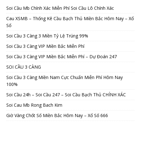
Soi Cầu Mb Chính Xác Miễn Phí Soi Cầu Lô Chính Xác
Cau XSMB – Thống Kê Cầu Bạch Thủ Miền Bắc Hôm Nay – Xổ
Số
Soi Cầu 3 Càng 3 Miền Tỷ Lệ Trúng 99%
Soi Cầu 3 Càng VIP Miền Bắc Miễn Phí
Soi Cầu 3 Càng VIP Miền Bắc Miễn Phí – Dự Đoán 247
SOI CẦU 3 CÀNG
Soi Cầu 3 Càng Miền Nam Cực Chuẩn Miễn Phí Hôm Nay
100%
Soi Cầu 24h – Soi Cầu 247 – Soi Cầu Bạch Thủ CHÍNH XÁC
Soi Cau Mb Rong Bach Kim
Giờ Vàng Chốt Số Miền Bắc Hôm Nay – Xổ Số 666