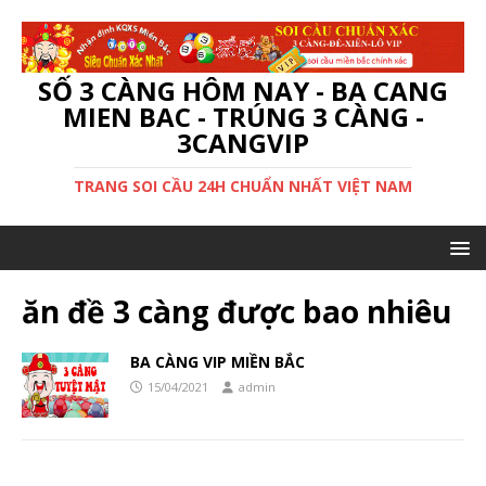
SỐ 3 CÀNG HÔM NAY - BA CANG
MIEN BAC - TRÚNG 3 CÀNG -
3CANGVIP
TRANG SOI CẦU 24H CHUẨN NHẤT VIỆT NAM
ăn đề 3 càng được bao nhiêu
BA CÀNG VIP MIỀN BẮC
15/04/2021
admin