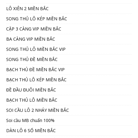
LÔ XIÊN 2 MIỀN BẮC
SONG THỦ LÔ KÉP MIỀN BẮC
CẶP 3 CÀNG VIP MIỀN BẮC
BA CÀNG VIP MIỀN BẮC
SONG THỦ LÔ MIỀN BẮC VIP
SONG THỦ ĐỀ MIỀN BẮC
BẠCH THỦ ĐỀ MIỀN BẮC VIP
BẠCH THỦ LÔ KÉP MIỀN BẮC
ĐỀ ĐẦU ĐUÔI MIỀN BẮC
BẠCH THỦ LÔ MIỀN BẮC
SOI CẦU LÔ 2 NHÁY MIỀN BẮC
Soi cầu MB chuẩn 100%
DÀN LÔ 6 SỐ MIỀN BẮC