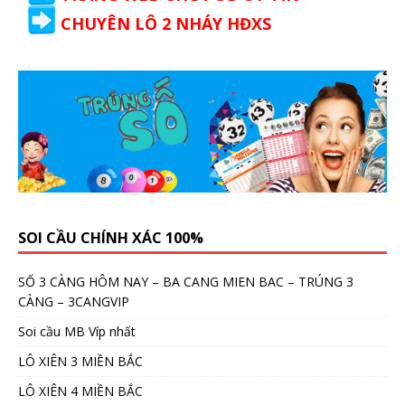
CHUYÊN LÔ 2 NHÁY HĐXS
SOI CẦU CHÍNH XÁC 100%
SỐ 3 CÀNG HÔM NAY – BA CANG MIEN BAC – TRÚNG 3
CÀNG – 3CANGVIP
Soi cầu MB Víp nhất
LÔ XIÊN 3 MIỀN BẮC
LÔ XIÊN 4 MIỀN BẮC