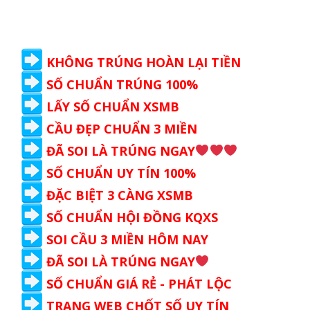
KHÔNG TRÚNG HOÀN LẠI TIỀN
SỐ CHUẨN TRÚNG 100%
LẤY SỐ CHUẨN XSMB
CẦU ĐẸP CHUẨN 3 MIỀN
ĐÃ SOI LÀ TRÚNG NGAY
SỐ CHUẨN UY TÍN 100%
ĐẶC BIỆT 3 CÀNG XSMB
SỐ CHUẨN HỘI ĐỒNG KQXS
SOI CẦU 3 MIỀN HÔM NAY
ĐÃ SOI LÀ TRÚNG NGAY
SỐ CHUẨN GIÁ RẺ - PHÁT LỘC
TRANG WEB CHỐT SỐ UY TÍN