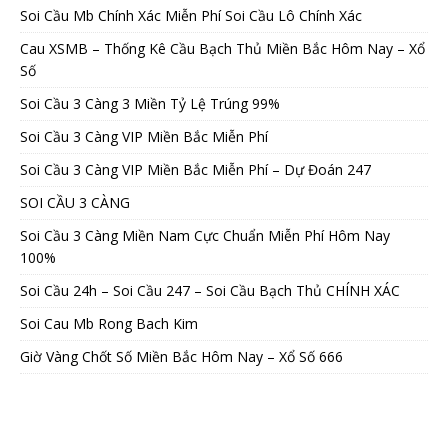
Soi Cầu Mb Chính Xác Miễn Phí Soi Cầu Lô Chính Xác
Cau XSMB – Thống Kê Cầu Bạch Thủ Miền Bắc Hôm Nay – Xổ
Số
Soi Cầu 3 Càng 3 Miền Tỷ Lệ Trúng 99%
Soi Cầu 3 Càng VIP Miền Bắc Miễn Phí
Soi Cầu 3 Càng VIP Miền Bắc Miễn Phí – Dự Đoán 247
SOI CẦU 3 CÀNG
Soi Cầu 3 Càng Miền Nam Cực Chuẩn Miễn Phí Hôm Nay
100%
Soi Cầu 24h – Soi Cầu 247 – Soi Cầu Bạch Thủ CHÍNH XÁC
Soi Cau Mb Rong Bach Kim
Giờ Vàng Chốt Số Miền Bắc Hôm Nay – Xổ Số 666