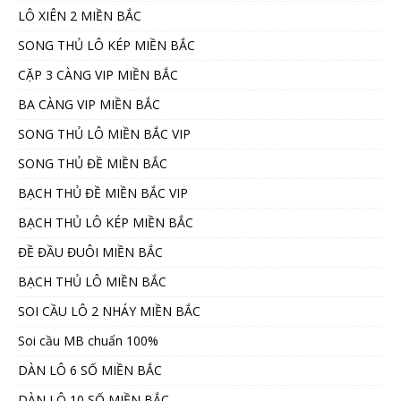
LÔ XIÊN 2 MIỀN BẮC
SONG THỦ LÔ KÉP MIỀN BẮC
CẶP 3 CÀNG VIP MIỀN BẮC
BA CÀNG VIP MIỀN BẮC
SONG THỦ LÔ MIỀN BẮC VIP
SONG THỦ ĐỀ MIỀN BẮC
BẠCH THỦ ĐỀ MIỀN BẮC VIP
BẠCH THỦ LÔ KÉP MIỀN BẮC
ĐỀ ĐẦU ĐUÔI MIỀN BẮC
BẠCH THỦ LÔ MIỀN BẮC
SOI CẦU LÔ 2 NHÁY MIỀN BẮC
Soi cầu MB chuẩn 100%
DÀN LÔ 6 SỐ MIỀN BẮC
DÀN LÔ 10 SỐ MIỀN BẮC